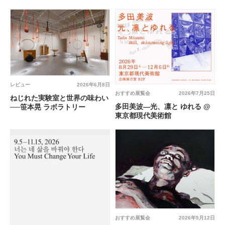
レビュー
2026年6月8日
おすすめ展覧会
2026年7月25日
ねじれた実験室と世界の味わい
多田美波―光、凛と ゆれる @
──笹本晃 ラボラトリー
東京都現代美術館
おすすめ展覧会
2026年5月12日