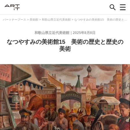
Skip
to
content
パートナーブース
>
美術館
>
和歌山県立近代美術館
>
なつやすみの美術館15 美術の歴史と歴
史の美術
和歌山県立近代美術館
2025年8月8日
なつやすみの美術館15 美術の歴史と歴史の
美術