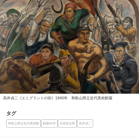
高井貞二《エミグラントの街》1940年 和歌山県立近代美術館蔵
タグ
和歌山県立近代美術館
戦後80年
石垣栄太郎
高井貞二