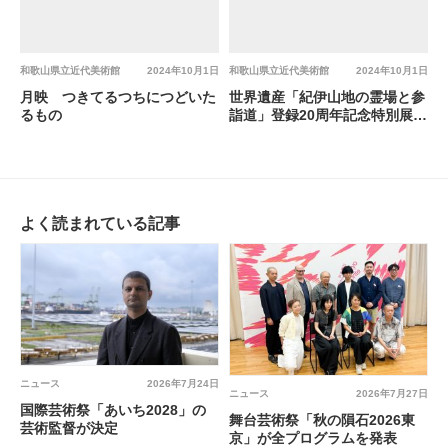
和歌山県立近代美術館
2024年10月1日
和歌山県立近代美術館
2024年10月1日
月映 つきてるつちにつどいた
世界遺産「紀伊山地の霊場と参
るもの
詣道」登録20周年記念特別展
仙境 南画の聖地、ここにあり
よく読まれている記事
ニュース
2026年7月24日
ニュース
2026年7月27日
国際芸術祭「あいち2028」の
舞台芸術祭「秋の隕石2026東
芸術監督が決定
京」が全プログラムを発表