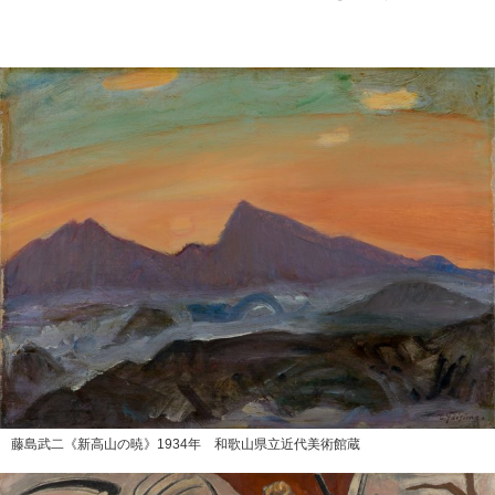
藤島武二《新高山の暁》1934年 和歌山県立近代美術館蔵