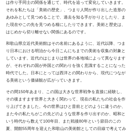
は作り手同士の関係を通じて、時代を追って変化していきます。
それを私たちは「美術の歴史」、つまり人間が作り出した造形の
あゆみとして見つめることで、過去を知る手がかりとしたり、ま
た現在やこの先を見つめる糧にしたりできます。美術と歴史は、
はじめから切り離せない関係にあるのです。
和歌山県立近代美術館はその名前にあるように、近代以降、つま
り日本における明治から今日こんにちまでの美術を収集の対象と
しています。近代のはじまりは世界の各地域によって異なります
が、それぞれの国が外国との関わりを強く意識することになった
時代でした。日本にとっては西洋との関わりから、現代につなが
る美術という価値観が広がっていきます。
その間150年あまり、この国は大きな世界戦争を直接に経験し、
その後ますます世界と大きく関わって、現在の私たちの社会を作
り上げてきました。今の世界はひと昔前とどのように違うのか、
また今の私たちがこの先どのような世界を作り出すのか、昭和と
いう時代から数えて100年目、また戦後80年という節目のこの
夏、開館55周年を迎えた和歌山の美術館としての目線で考えてみ