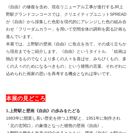
《自由》の修復を含め、現在リニューアル工事が進行するJR上
野駅グランドコンコースでは、クリエイティブユニットSPREAD
が《自由》から採集した色彩を現代的にアレンジした色の組み合
わせ「フリーダムカラー」を用いて空間全体の調和を図る計画も
進んでいます。
本展では、上野駅の壁画《自由》に焦点を当て、その成り立ちか
ら現在までをご紹介します。《自由》というタイトル、「絵画は
独占するものでなくより多くの人々を喜ばせ、みちびくもの、多
くの人々のためになるべきもの」という猪熊の言葉、それぞれに
込められた画家の思いを再考する機会となれば幸いです。
本展の見どころ
1.上野駅と壁画《自由》の歩みをたどる
1883年に開業し長い歴史を持つ上野駅と、1951年に制作され
「北の玄関口」の象徴となった猪熊の壁画《自由》。
上野駅の歴史を年表で紹介するとともに、壁画《自由》が駅の一