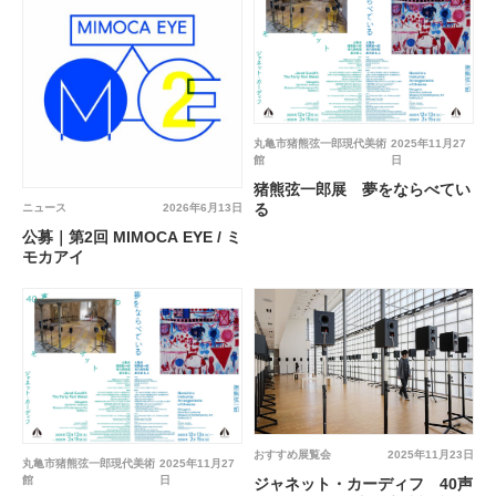
丸亀市猪熊弦一郎現代美術
2025年11月27
館
日
猪熊弦一郎展 夢をならべてい
る
ニュース
2026年6月13日
公募｜第2回 MIMOCA EYE / ミ
モカアイ
おすすめ展覧会
2025年11月23日
丸亀市猪熊弦一郎現代美術
2025年11月27
館
日
ジャネット・カーディフ 40声