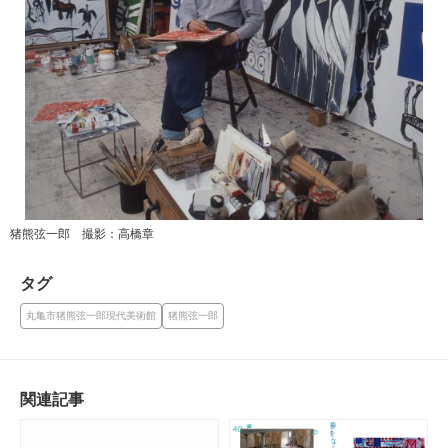
猪熊弦一郎 撮影：高橋章
タグ
丸亀市猪熊弦一郎現代美術館
猪熊弦一郎
関連記事