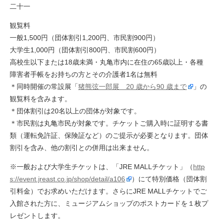
二十一
観覧料
一般1,500円（団体割引1,200円、市民割900円）
大学生1,000円（団体割引800円、市民割600円）
高校生以下または18歳未満・丸亀市内に在住の65歳以上・各種
障害者手帳をお持ちの方とその介護者1名は無料
＊同時開催の常設展「
猪熊弦一郎展 20 歳から90 歳まで
」の
観覧料を含みます。
＊団体割引は20名以上の団体が対象です。
＊市民割は丸亀市民が対象です。チケットご購入時に証明する書
類（運転免許証、保険証など）のご提示が必要となります。団体
割引を含み、他の割引との併用は出来ません。
※一般および大学生チケットは、「JRE MALLチケット」（
http
s://event.jreast.co.jp/shop/detail/a106
）にて特別価格（団体割
引料金）でお求めいただけます。さらにJRE MALLチケットでご
入館された方に、ミュージアムショップのポストカードを１枚プ
レゼントします。