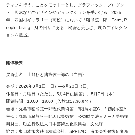
ティブを行う」ことをモットーとし、グラフィック、プロダク
ト、展示などのデザインやディレクションを手がける。2025
年、四国村ギャラリー（高松）において「猪熊弦一郎 Form, P
eople, Living 身の回りにある、秘密と美しさ」展のディレクシ
ョンを担当。
開催概要
展覧会名：上野駅と猪熊弦一郎の《自由》
会期：2026年3月1日（日）―6月28日（日）
休館日：月曜日（ただし、5月4日は開館）、5月7日（木）
開館時間：10:00―18:00（入館は17:30まで）
会場：丸亀市猪熊弦一郎現代美術館 3階展示室C、2階展示室A
主催：丸亀市猪熊弦一郎現代美術館、公益財団法人ミモカ美術振
興財団、独立行政法人日本芸術文化振興会、文化庁
協力：東日本旅客鉄道株式会社、SPREAD、有限会社修復研究所