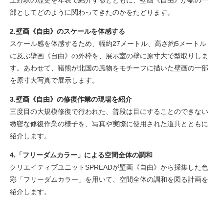
部としてどのように関わってきたのかをたどります。
2.壁画《自由》のスケールを体感する
スケール感を体感するため、幅約27メートル、高さ約5メートル
に及ぶ壁画《自由》の外枠を、展示室の壁に原寸大で型取りしま
す。あわせて、猪熊が北国の風物をモチーフに描いた壁画の一部
を原寸大写真で展示します。
3.壁画《自由》の修復作業の現場を紹介
三度目の大規模修復で行われた、普段は目にすることのできない
緻密な修復作業の様子を、写真や実際に使用された道具とともに
紹介します。
4.「フリーダムカラー」による空間全体の調和
クリエイティブユニットSPREADが壁画《自由》から採集した色
彩「フリーダムカラー」を用いて、空間全体の調和を図る計画を
紹介します。