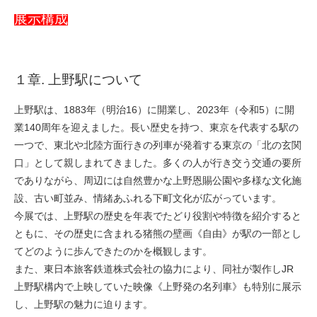
展示構成
１章. 上野駅について
上野駅は、1883年（明治16）に開業し、2023年（令和5）に開
業140周年を迎えました。長い歴史を持つ、東京を代表する駅の
一つで、東北や北陸方面行きの列車が発着する東京の「北の玄関
口」として親しまれてきました。多くの人が行き交う交通の要所
でありながら、周辺には自然豊かな上野恩賜公園や多様な文化施
設、古い町並み、情緒あふれる下町文化が広がっています。
今展では、上野駅の歴史を年表でたどり役割や特徴を紹介すると
ともに、その歴史に含まれる猪熊の壁画《自由》が駅の一部とし
てどのように歩んできたのかを概観します。
また、東日本旅客鉄道株式会社の協力により、同社が製作しJR
上野駅構内で上映していた映像《上野発の名列車》も特別に展示
し、上野駅の魅力に迫ります。