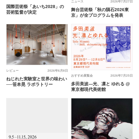
ニュース
2026年7月27日
国際芸術祭「あいち2028」の
舞台芸術祭「秋の隕石2026東
芸術監督が決定
京」が全プログラムを発表
レビュー
2026年6月8日
おすすめ展覧会
2026年7月25日
ねじれた実験室と世界の味わい
多田美波―光、凛と ゆれる @
──笹本晃 ラボラトリー
東京都現代美術館