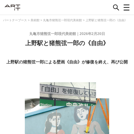
Skip
to
content
パートナーブース
>
美術館
>
丸亀市猪熊弦一郎現代美術館
>
上野駅と猪熊弦一郎の《自由》
丸亀市猪熊弦一郎現代美術館
2026年2月20日
上野駅と猪熊弦一郎の《自由》
上野駅の猪熊弦一郎による壁画《自由》が修復を終え、再び公開