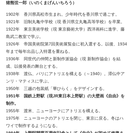
猪熊弦一郎（いのくまげんいちろう）
1902年 香川県高松市生まれ。少年時代を香川県で過ごす。
1921年 旧制丸亀中学校（現 香川県立丸亀高等学校）を卒業。
1922年 東京美術学校（現 東京藝術大学）西洋画科に進学、藤
島武二教室で学ぶ。
1926年 帝国美術院第7回美術展覧会に初入選する。以後、1934
年まで毎年出品し入特選を重ねる。
1936年 同世代の仲間と新制作派協会（現 新制作協会）を結
成、以後発表の舞台とする。
1938年 渡仏、パリにアトリエを構える（～1940）。滞仏中ア
ンリ・マティスに学ぶ。
1950年 三越の包装紙「華ひらく」をデザインする。
1951年 国鉄上野駅（現JR東日本上野駅）の大壁画《自由》を
制作。
1955年 渡米、ニューヨークにアトリエを構える。
1975年 ニューヨークのアトリエを閉じ、東京に戻る。冬はハ
ワイで制作するようになる。