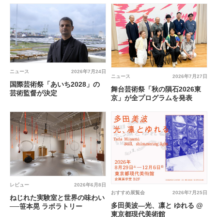
ニュース
2026年7月24日
ニュース
2026年7月27日
国際芸術祭「あいち2028」の
舞台芸術祭「秋の隕石2026東
芸術監督が決定
京」が全プログラムを発表
レビュー
2026年6月8日
おすすめ展覧会
2026年7月25日
ねじれた実験室と世界の味わい
多田美波―光、凛と ゆれる @
──笹本晃 ラボラトリー
東京都現代美術館