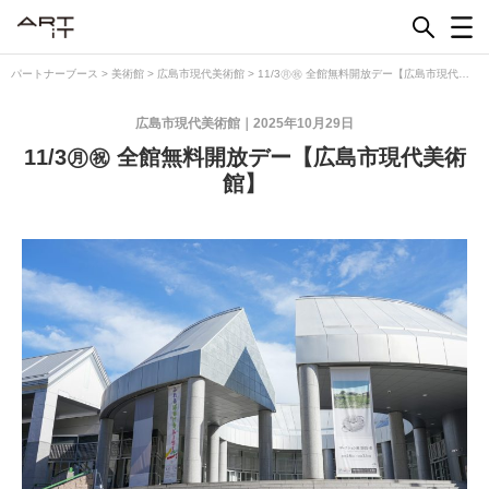
Skip
to
content
パートナーブース
>
美術館
>
広島市現代美術館
>
11/3㊊㊗︎ 全館無料開放デー【広島市現代美
術館】
広島市現代美術館
2025年10月29日
11/3㊊㊗︎ 全館無料開放デー【広島市現代美術
館】