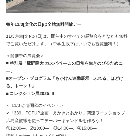
毎年11/3[文化の日]は全館無料開放デー
11/3㊊㊗︎[文化の日]は、開催中のすべての展覧会をどなたも無料
でご覧いただけます。（中学生以下はいつでも観覧無料！）
＜開催中の展覧会＞
■ 特別展「鷹野隆大 カスババ ―この日常を生きのびるために
―」
■オープン・プログラム「もかけん連動展示 ふれる、ほどけ
る、トーン！」
■ コレクション展2025-Ⅱ
＜ 11/3 ㊊㊗開催のイベント＞
✔「339」POPUP企画「えかきとあかり」関連ワークショップ
広島産蜜蝋を使ってテーパーキャンドルを作ろう！
①12:00—、②13:00—、③14:00—、④15:00—
講師｜ericca（キャンドル作家）