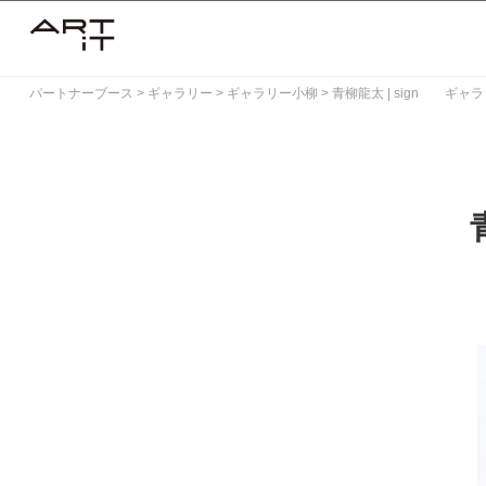
Skip
to
content
パートナーブース
>
ギャラリー
>
ギャラリー小柳
>
青柳龍太 | sign ギャ