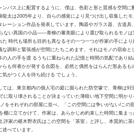
ャンバス上に配置するように、僕は、色彩と形と質感を空間に
柳龍太は2005年より、自らの感覚により見つけ出し収集した
タレーション作品を発表しています。陶器やガラス器、古道具
からない異国の小品――青柳の審美眼により選び取られるモノは
れた 時代も場所も目的も異なるその一つ一つが作家の手により
議な調和と緊張感が空間にたちこめます。それはモノの宿命と
多の人の手を渡 るうちに重ねられた記憶と時間の気配であり結
からも何者かが発する合図を、必然と偶然をはらんだ形あるも
に気がつく人を待ち続ける でしょう。
しては、東京都内の個人宅の庭に掘られた防空壕で、青柳は9
すでに取り壊されることが決まっていた薄暗い地下空間に明かりを
たモノをそれぞれの部屋に並べ、「この空間には争いがない/この
ドを棚に立てかけて、作家は、あらかじめ約束した時間に集まっ
批 評家の椹木野衣氏はこの空間を「茶室」と評し、本質的に茶
に述べています。