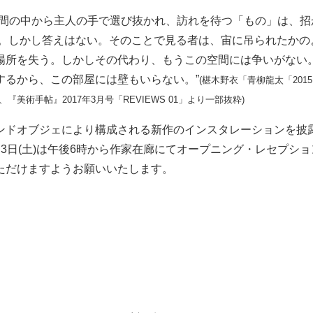
空間の中から主人の手で選び抜かれ、訪れを待つ「もの」は、招
る。しかし答えはない。そのことで見る者は、宙に吊られたかの
場所を失う。しかしその代わり、もうこの空間には争いがない
するから、この部屋には壁もいらない。”
(椹木野衣「青柳龍太「2015
『美術手帖』2017年3月号「REVIEWS 01」より一部抜粋)
ンドオブジェにより構成される新作のインスタレーションを披
3日(土)は午後6時から作家在廊にてオープニング・レセプシ
ただけますようお願いいたします。