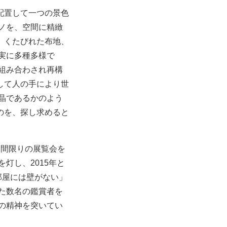
配置して一つの景色
モノを、空間に精緻
、くたびれた布地、
実に多種多様で
組み合わされ再構
して人の手により世
晶であるかのよう
のを、探し求めると
日間限りの展覧会を
灯し、2015年と
部屋には壁がない」
た数名の鑑賞者を
の精神を突いてい