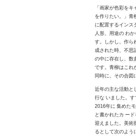
「画家が色彩をキ
を作りたい。」青
に配置するインス
人形、用途の わ
す。しかし、作ら
成された時、不思
の中に存在し、数
です。青柳はこれ
同時に、その合図
近年の主な活動と
行な いました。
2016年に 集め
と書かれたカ ー
迎えました。美術
るとして次のよう