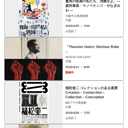
驚異の部屋の私たち、消滅せよ。—
森村泰昌・ヤノベケンジ・やなぎみ
わ —
大阪中之島美術館
大阪
2026/4/25 － 7/20
会期終了
「Theaster Gates: Glorious Robe
」
HOSOO GALLERY
京都
2026/4/11 － 8/30
開催中
植松奎二 コレクションのある風景
Creation – Connection –
Collection – Conception
BBプラザ美術館
兵庫
2026/4/28 － 7/20
会期終了