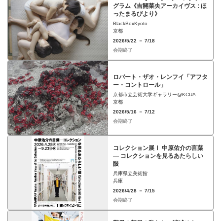
グラム《吉開菜央アーカイヴス : ほ
ったまるびより》
BlackBoxKyoto
京都
2026/5/22 － 7/18
会期終了
ロバート・ザオ・レンフイ「アフタ
ー・コントロール」
京都市立芸術大学ギャラリー@KCUA
京都
2026/5/16 － 7/12
会期終了
コレクション展Ⅰ 中原佑介の言葉
― コレクションを見るあたらしい
眼
兵庫県立美術館
兵庫
2026/4/28 － 7/15
会期終了