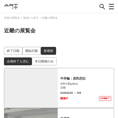
Skip
to
content
全国の展覧会
>
地域から探す
>
近畿の展覧会
近畿の展覧会
終了日順
開始日順
新着順
会期終了も含む
本日開催のみ
中井輪：庶民烈伝
AIR大原gallery
京都
2026/6/20 － 8/9
開催中
2日後終了