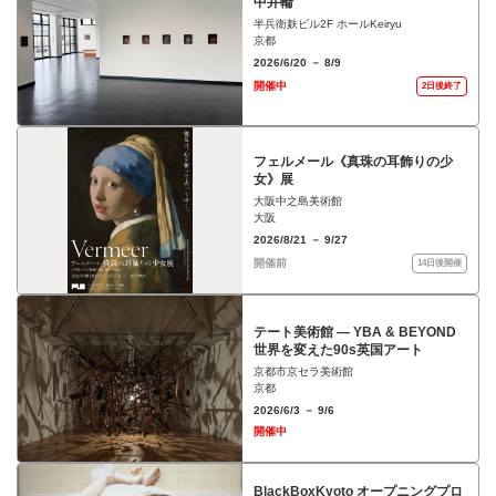
中井輪
半兵衛麸ビル2F ホールKeiryu
京都
2026/6/20 － 8/9
開催中
2日後終了
フェルメール《真珠の耳飾りの少
女》展
大阪中之島美術館
大阪
2026/8/21 － 9/27
開催前
14日後開催
テート美術館 ― YBA & BEYOND
世界を変えた90s英国アート
京都市京セラ美術館
京都
2026/6/3 － 9/6
開催中
BlackBoxKyoto オープニングプロ