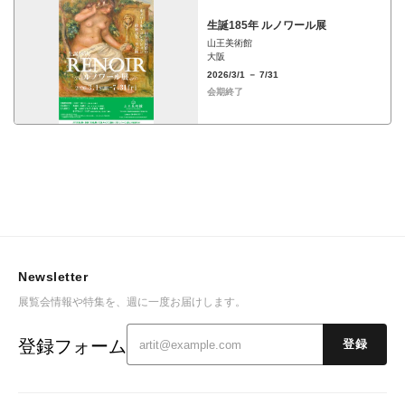
生誕185年 ルノワール展
山王美術館
大阪
2026/3/1 － 7/31
会期終了
Newsletter
展覧会情報や特集を、週に一度お届けします。
登録フォーム
登録