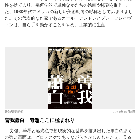
性を捨て去り、幾何学的で単純なかたちの絵画や彫刻を制作し
た、1960年代アメリカの新しい美術動向の呼称として広まりまし
た。その代表的な作家であるカール・アンドレとダン・フレイヴ
ィンは、自ら手を動かすことをやめ、工業的に生産
愛知県美術館
2021年10月8日
曽我蕭白 奇想ここに極まれり
力強い筆墨と極彩色で超現実的な世界を描き出した蕭白のあく
の強い画面は、グロテスクでありながらおかしみもたたえ、見る