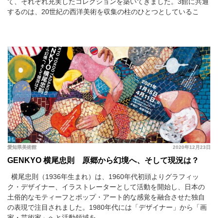
て、それぞれ充実したコレクションを築いてきました。3館に共通
するのは、20世紀の西洋美術を収集の柱のひとつとしているこ
愛知県美術館
2020年12月23日
GENKYO 横尾忠則 原郷から幻境へ、そして現況は？
横尾忠則（1936年生まれ）は、1960年代初頭よりグラフィッ
ク・デザイナー、イラストレーターとして活動を開始し、日本の
土俗的なモティーフとポップ・アート的な感覚を融合させた独自
の表現で注目されました。1980年代には「デザイナー」から「画
家・芸術家」へと活動領域を