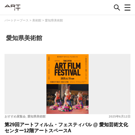
Skip
to
content
パートナーブース
>
美術館
>
愛知県美術館
愛知県美術館
おすすめ展覧会
,
愛知県美術館
2025年6月12日
第29回アートフィルム・フェスティバル @ 愛知芸術文化
センター12階アートスペースA