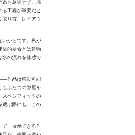
行為を意味せず、描
する工程が重要だと
り取り方、レイアウ
。
ないからです。私が
建築的要素とは建物
は水の流れを体感で
――作品は移動可能
ともふたつの部屋を
トスペシフィックの
u」を選ぶ際にも、この
ーで、展示できる作
作品だ。側面が磨か