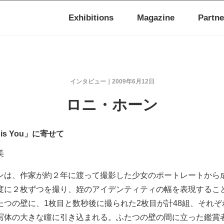
Exhibitions
Magazine
Partne
インタビュー
2009年6月12日
ロニ・ホーン
his is You」に寄せて
美
ンは、作家が約２年に渡って撮影した少女のポートレートから
度に２枚ずつを撮り、姪のアイデンティティの幅を表現するこ
たつの壁に、1枚目と数秒後に撮られた2枚目が計48組、それ
写体の大きな瞳に引き込まれる。ふたつの壁の間に立った鑑賞