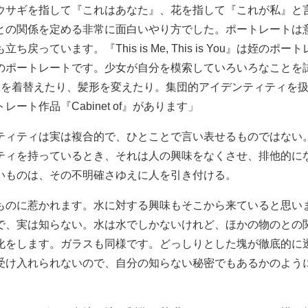
ウサギを指して『これはあなた』、花を指して『これが私』と
との関係を定める非常に面白いやり方でした。ポートレートは
ち戻っています。『This is Me, This is You』は姪のポ
のポートレートです。少女が自分を模索していろいろなことを
服を着替えたり、髪形を変えたり。集団的アイデンティティを
ート作品『Cabinet of』があります」
ティティは実は複合的で、ひとことで言い表せるものではない
ティを持っているとき、それは人の興味をなくさせ、排他的に
いものは、その不明確さゆえに人を引き付ける。
ものに惹かれます。水に対する興味もそこから来ていると思い
で、実は知らない。水は水でしかないけれど、ほかの物のとの
化をします。ガラスも同様です。どっしりとした塊が徹底的に
受け入れられないので、自分の知らない秘密でもあるかのよう