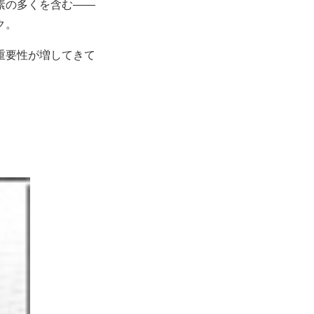
な要素の多くを含む――
ク。
重要性が増してきて