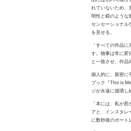
れていないため、
明性と鏡のような
センセーショナル
を見せる。
「すべての作品に
す。物事は常に変
と一致させ、作品
個人的に、親密に
ブック『This i
ジが永遠に循環し
「本には、私が惹かれ
アと、インスタレ
に数秒後のポート