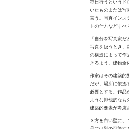
毎日行うというド
いたものまたは写
言う。写真インス
トの仕方などすべ
「自分を写真家だ
写真を扱うとき、
の構造によって作
きるよう、建物全
作家はその建築的
だが、場所に依拠
必要とする。作品
ような排他的なもので
建築的要素が考慮
３方を白い壁に、
品には別の可能性