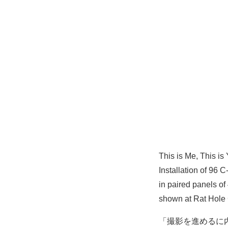
This is Me, This is
Installation of 96 C
in paired panels of
shown at Rat Hole 
「撮影を進めるに