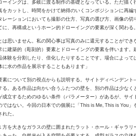
ローイングは、多岐に渡る制作の基礎となっている。ただ描く
真をカットし、時間をかけて納得のいくコンポジションに再編
タレーションにおいても撮影の仕方、写真の選び方、画像の切
てに、再構成というホーン的ドローイングの要素が深く関わる
とは思いません。私の関心事は写真のみに還元することができ
常に建築的（彫刻的）要素とドローイングの要素を伴います。
品体験を分割したり、倍化したりすることです。場合によって
体に水の作品を展示することもあります」
要素について別の視点からも説明する。サイトディペンデント
する。ある作品は向かい合うふたつの壁を、別の作品は少なく
が成立するためのゆるい条件（パラメーター）があるが、サイ
はない。今回の日本での個展に「This is Me, This is Yo
された。
１方を大きなガラスの壁に囲まれたラット・ホール・ギャラリ
もあった。自然光が入る空間を必要とする、成型ガラスの立体