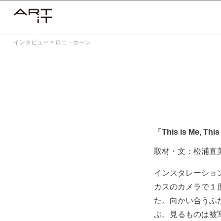
Skip
to
content
インタビュー
>
ロニ・ホーン
「This is Me, T
取材・文：松浦直
インスタレーショ
カスのカメラで１
た。向かい合うふ
ぶ。見るものは被