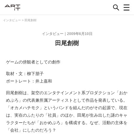
Skip
to
content
インタビュー
>
田尾創樹
インタビュー
2009年6月10日
田尾創樹
ゲームの傍観者としての創作
取材・文：柳下朋子
ポートレート：井上嘉和
田尾創樹は、架空のエンタテインメント系プロダクション「おか
めぷろ」の代表兼所属アーティストとして作品を発表している。
「オカメハチモク」というバンドを組んだのがその起源で、現在
は、実在のふたりの「社員」のほか、田尾が生み出した謎のキャ
ラクターたちが「おかめぷろ」を構成する。なぜ、活動の主体を
「会社」にしたのだろう？