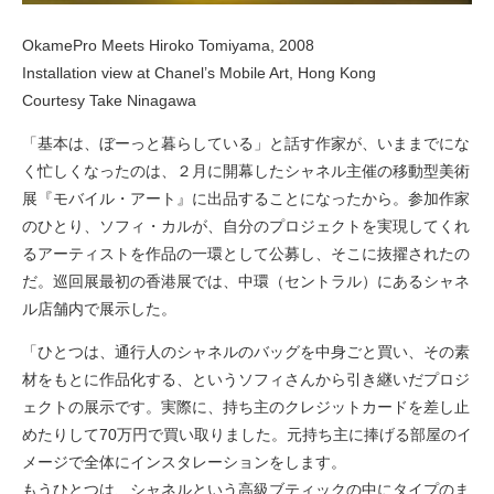
OkamePro Meets Hiroko Tomiyama
, 2008
Installation view at Chanel’s Mobile Art, Hong Kong
Courtesy Take Ninagawa
「基本は、ぼーっと暮らしている」と話す作家が、いままでにな
く忙しくなったのは、２月に開幕したシャネル主催の移動型美術
展『モバイル・アート』に出品することになったから。参加作家
のひとり、ソフィ・カルが、自分のプロジェクトを実現してくれ
るアーティストを作品の一環として公募し、そこに抜擢されたの
だ。巡回展最初の香港展では、中環（セントラル）にあるシャネ
ル店舗内で展示した。
「ひとつは、通行人のシャネルのバッグを中身ごと買い、その素
材をもとに作品化する、というソフィさんから引き継いだプロジ
ェクトの展示です。実際に、持ち主のクレジットカードを差し止
めたりして70万円で買い取りました。元持ち主に捧げる部屋のイ
メージで全体にインスタレーションをします。
もうひとつは、シャネルという高級ブティックの中にタイプのま