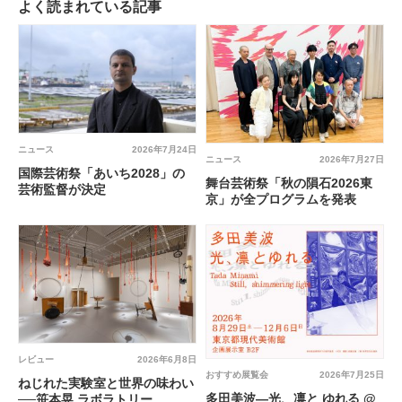
よく読まれている記事
ニュース
2026年7月24日
ニュース
2026年7月27日
国際芸術祭「あいち2028」の
舞台芸術祭「秋の隕石2026東
芸術監督が決定
京」が全プログラムを発表
レビュー
2026年6月8日
おすすめ展覧会
2026年7月25日
ねじれた実験室と世界の味わい
多田美波―光、凛と ゆれる @
──笹本晃 ラボラトリー