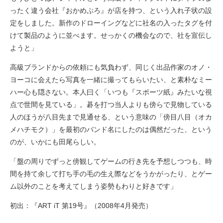
ったく違う会社『おかめぷろ』が店を持つ、という入れ子状の設
定をしました。新作のドローイングなどに社名の入ったタグを付
けて製品のように並べます。せっかくの機会なので、社を宣伝し
ようと」
高級ブランドからの依頼にも気負わず、同じく出品作家のオノ・
ヨーコに会えたら写真を一緒に撮ってもらいたい、と素朴なミー
ハー心も隠さない。本人曰く「いつも『スポーツ紙』みたいな視
点で世間を見ている」。碁を打つ当人よりも傍らで見物している
人のほうが八目先まで見通せる、という意味の「傍目八目（オカ
メハチモク）」を最初のバンド名にしたのは偶然だった、という
のが、いかにも田尾らしい。
「盤の周りでずっと傍観してゲームの行き先を予想しつつも、時
間を持て余して打ち手の毛の生え際などをうかがったり、とゲー
ム以外のことを考えてしまう姿勢もわりと好きです」
初出：『ART iT 第19号』（2008年4月発売）