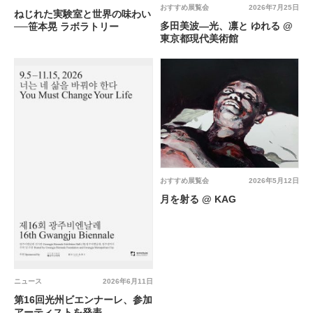
おすすめ展覧会
2026年7月25日
ねじれた実験室と世界の味わい
多田美波―光、凛と ゆれる @
──笹本晃 ラボラトリー
東京都現代美術館
おすすめ展覧会
2026年5月12日
月を射る @ KAG
ニュース
2026年6月11日
第16回光州ビエンナーレ、参加
アーティストを発表