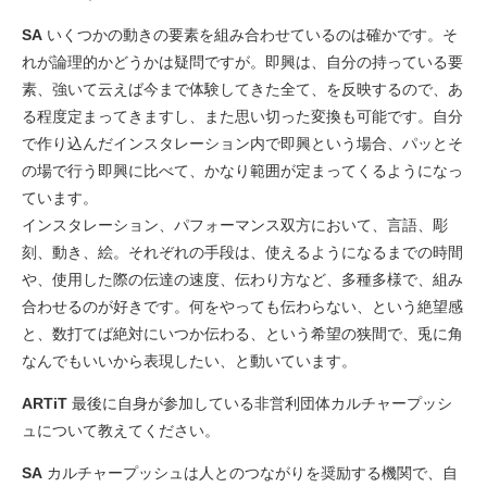
SA
いくつかの動きの要素を組み合わせているのは確かです。そ
れが論理的かどうかは疑問ですが。即興は、自分の持っている要
素、強いて云えば今まで体験してきた全て、を反映するので、あ
る程度定まってきますし、また思い切った変換も可能です。自分
で作り込んだインスタレーション内で即興という場合、パッとそ
の場で行う即興に比べて、かなり範囲が定まってくるようになっ
ています。
インスタレーション、パフォーマンス双方において、言語、彫
刻、動き、絵。それぞれの手段は、使えるようになるまでの時間
や、使用した際の伝達の速度、伝わり方など、多種多様で、組み
合わせるのが好きです。何をやっても伝わらない、という絶望感
と、数打てば絶対にいつか伝わる、という希望の狭間で、兎に角
なんでもいいから表現したい、と動いています。
ARTiT
最後に自身が参加している非営利団体カルチャープッシ
ュについて教えてください。
SA
カルチャープッシュは人とのつながりを奨励する機関で、自