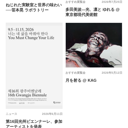
おすすめ展覧会
2026年7月25日
ねじれた実験室と世界の味わい
多田美波―光、凛と ゆれる @
──笹本晃 ラボラトリー
東京都現代美術館
おすすめ展覧会
2026年5月12日
月を射る @ KAG
ニュース
2026年6月11日
第16回光州ビエンナーレ、参加
アーティストを発表