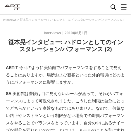
Skip
to
content
Interviews
>
笹本晃インタビュー: ハドロンとしてのインスタレーション/パフォーマンス (2)
Interviews
2010年6月1日
笹本晃インタビュー: ハドロンとしてのイン
スタレーション/パフォーマンス (2)
ARTiT
今回のように美術館でパフォーマンスをすることで見え
ることはありますか。場所および観客といった外的環境はどのよ
うにパフォーマンスに影響しますか。
SA
美術館は普段は目に見えないルールがあって、それがパフォ
ーマンスによって可視化されました。こうした制限は自分にとっ
てどちらかといって身近なものではありません。なので、何気な
い路上やレストランという制限がない場所での即興パフォーマン
スをやることでバランスをとっています。自分の中にあるナイー
ブな部分を守りたいのです。とはいえ、ルールのことを別にすれ