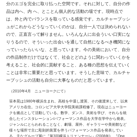
分のエゴを完全に取り払った空間です。それに対して、自分の作
品は内へ、内 へ、とことん個人的な活動の場です。現時点で
は、外と内でバランスを取っている感覚です。カルチャープッシ
ュがこれからどうなっていくのかは、自分一人では決められない
ので、正直言って解りません。いろんな人に出会ういい口実にな
りうるので、そういった出会いを通して自然になるべき機関にな
っていったらいいな、と思っています。今の美術において、自分
の作品制作だけではなくて、社会とどのように関わっていくかを
考えること、社会的に貢献すること、ある種の思想を伝えていく
ことは非常に重要だと思っています。そうした意味で、カルチャ
ープッシュの活動も自分に大事なものだと思っています。
（2010年4月 ニューヨークにて）
笹本晃は1980年横浜生まれ、高校を中退し渡英、その後渡米して、以来
アメリカ在住。コロンビア大学大学院美術課程修了。現在はニューヨー
クを拠点として活動している。数学、ダンス、美術を学び、それらを統
合したインスタレーション/パフォーマンス作品を大学在学中から発表。
ジャンルにとらわれることなく、劇場、屋外、ギャラリーや美術館など
様々な場所で主に彫刻的装置を伴うパフォーマンス作品を発表してい
る。主なグループ展に『第3回横浜トリエンナーレ』(2008年)、『One