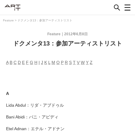
Skip
to
content
Feature
>
ドクメンタ13：参加アーティストリスト
Feature
2012年6月8日
ドクメンタ13：参加アーティストリスト
A
B
C
D
E
F
G
H
I
J
K
L
M
O
P
R
S
T
V
W
Y
Z
A
Lida Abdul：リダ・アブドゥル
Bani Abidi：バニ・アビディ
Etel Adnan：エテル・アドナン