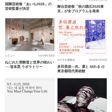
国際芸術祭「あいち2028」の
舞台芸術祭「秋の隕石2026東
芸術監督が決定
京」が全プログラムを発表
レビュー
2026年6月8日
おすすめ展覧会
2026年7月25日
ねじれた実験室と世界の味わい
多田美波―光、凛と ゆれる @
──笹本晃 ラボラトリー
東京都現代美術館