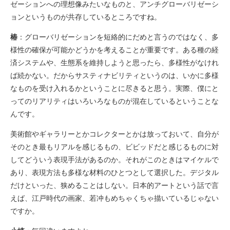
ゼーションへの理想像みたいなものと、アンチグローバリゼーシ
ョンというものが共存しているところですね。
椿
：グローバリゼーションを短絡的にだめと言うのではなく、多
様性の確保が可能かどうかを考えることが重要です。ある種の経
済システムや、生態系を維持しようと思ったら、多様性がなけれ
ば続かない。だからサスティナビリティというのは、いかに多様
なものを受け入れるかということに尽きると思う。実際、僕にと
ってのリアリティはいろいろなものが混在しているということな
んです。
美術館やギャラリーとかコレクターとかは放っておいて、自分が
そのとき最もリアルを感じるもの、ビビッドだと感じるものに対
してどういう表現手法があるのか。それがこのときはマイケルで
あり、表現方法も多様な材料のひとつとして選択した。デジタル
だけといった、狭めることはしない。日本的アートという話で言
えば、江戸時代の画家、若冲もめちゃくちゃ描いているじゃない
ですか。