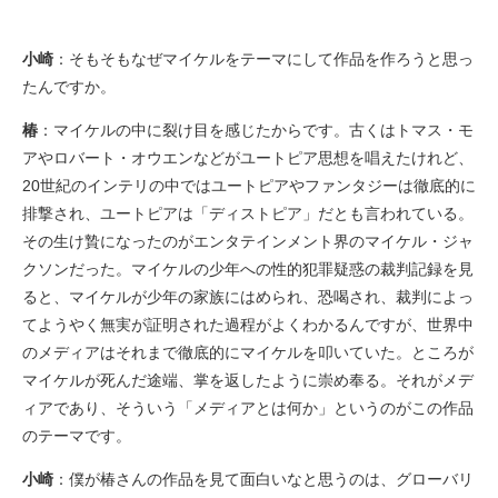
小崎
：そもそもなぜマイケルをテーマにして作品を作ろうと思っ
たんですか。
椿
：マイケルの中に裂け目を感じたからです。古くはトマス・モ
アやロバート・オウエンなどがユートピア思想を唱えたけれど、
20世紀のインテリの中ではユートピアやファンタジーは徹底的に
排撃され、ユートピアは「ディストピア」だとも言われている。
その生け贄になったのがエンタテインメント界のマイケル・ジャ
クソンだった。マイケルの少年への性的犯罪疑惑の裁判記録を見
ると、マイケルが少年の家族にはめられ、恐喝され、裁判によっ
てようやく無実が証明された過程がよくわかるんですが、世界中
のメディアはそれまで徹底的にマイケルを叩いていた。ところが
マイケルが死んだ途端、掌を返したように崇め奉る。それがメデ
ィアであり、そういう「メディアとは何か」というのがこの作品
のテーマです。
小崎
：僕が椿さんの作品を見て面白いなと思うのは、グローバリ