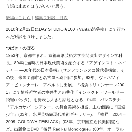
う話は止めたほうがいいと思う。
後編はこちら
｜
編集長対談 目次
2010年2月22日にDAY STUDIO★100（Vantan渋谷校）にて行わ
れた対談を収録しました。
つばき・のぼる
1953年、京都生まれ。京都造形芸術大学空間演出デザイン学科
長。89年に当時の日本現代美術を紹介する『アゲインスト・ネイ
チャー ―80年代の日本美術』(サンフランシスコ近代美術館。そ
の後、米国７都市と名古屋へ巡回)に参加。93年、ヴェネツィ
ア・ビエンナーレ・アペルトに出展。『横浜トリエンナーレ200
1』にて情報哲学者の室井尚との共作「インセクト・ワールド—
飛蝗(バッタ)」を発表し大きな話題となる。04年、パレスチナ
「アルカサバ・シアター」の舞台美術を担当。主な個展に『国連
少年』(03年、水戸芸術館現代美術ギャラリー)、『椿昇 2004 –
2009: GOLD/WHITE/BLACK』(08年、京都国立近代美術館)な
ど。出版物にDVD『椿昇 Radikal Monologue』(09年、オーラル