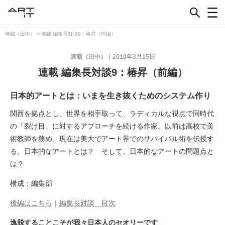
Skip
to
content
連載（田中）
>
連載 編集長対談9：椿昇（前編）
連載（田中）
2010年3月15日
連載 編集長対談9：椿昇（前編）
日本的アートとは：いまを生き抜くためのシステム作り
関西を拠点とし、世界を相手取って、ラディカルな視点で同時代
の「裂け目」に対するアプローチを続ける作家。以前は高校で美
術教師を務め、現在は美大でアート界でのサバイバル術を伝授す
る。日本的なアートとは？ そして、日本的なアートの問題点と
は？
構成：編集部
後編はこちら
｜
編集長対談 目次
逸脱することこそが我々日本人のセオリーです