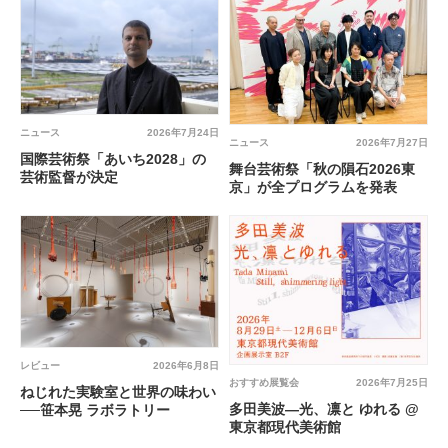
ニュース
2026年7月24日
ニュース
2026年7月27日
国際芸術祭「あいち2028」の
舞台芸術祭「秋の隕石2026東
芸術監督が決定
京」が全プログラムを発表
レビュー
2026年6月8日
おすすめ展覧会
2026年7月25日
ねじれた実験室と世界の味わい
多田美波―光、凛と ゆれる @
──笹本晃 ラボラトリー
東京都現代美術館