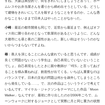
すね。大阪は典型的で、街をきれいにしましょうと言って、ホー
ムレスやお弁当屋さんを通りから締め出そうとしている。どうし
て建物をきれいにして人を殺すようなことをするのか。こんな愚
かなことをいままで日本人はやったことがなかった。
小崎
：最近の都市開発も同じで、近世から最近まで、例えばオフ
ィス街に隣り合わせとなって飲屋街があるというように、どんな
大都市にも昼と夜の二面性があった。新しい街はそういうのがな
いからつまらないですよね。
椿
：善人を演じることにみんな疲れていると思うんです。成績が
良くて問題がないという学生は、自己表現していないということ
でしょ。自己表現をしたときに親や教師が「YES」と言ってあげ
ることを積み重ねれば、創造性が出てくる。いちばん重要なのは
バランスです。日本の文化の問題は何かを疎外してしまうところ
から発生している……。で、次の作品はこういうラインで考えて
いるんです。マイケル・ジャクソンをテーマにした作品「Moon
Walker」なんですが、最初に作り出したのが2006年ごろで、ム
ーンウォークに対するジョークとして実際に月と同じ重力の状態