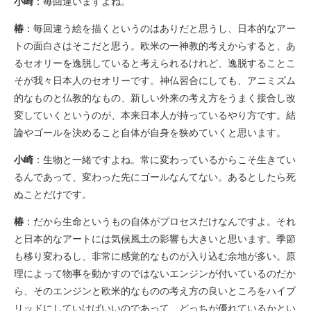
小崎
：毎回違いますよね。
椿
：毎回違う絵を描くというのはありだと思うし、日本的なアー
トの面白さはそこだと思う。欧米の一神教的考えからすると、あ
るセオリーを逸脱していると考えられるけれど、逸脱することこ
そが我々日本人のセオリーです。神仏習合にしても、アニミズム
的なものと仏教的なもの、新しい外来の考え方をうまく接合し改
変していくというのが、本来日本人が持っているやり方です。結
論やゴールを決めること自体が自身を狭めていくと思います。
小崎
：生物と一緒ですよね。常に変わっているからこそ生きてい
るんであって、変わった先にゴールなんてない。あるとしたら死
ぬことだけです。
椿
：だから生命というもの自体がプロセスだけなんですよ。それ
と日本的なアートには気候風土の影響も大きいと思います。季節
も移り変わるし、非常に感覚的なものが入り込む余地が多い。原
理によって物事を動かすのではないエンジンが付いているのだか
ら、そのエンジンと欧米的なものの考え方の良いところをハイブ
リッドにしていけばいいのであって、どっちが優れているかとい