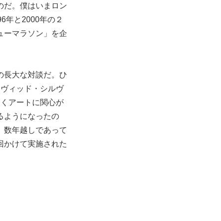
のだ。僕はいまロン
年と2000年の２
ューマラソン」を企
の長大な対談だ。ひ
イヴィッド・シルヴ
なくアートに関心が
るようになったの
。数年越しであって
回かけて実施された