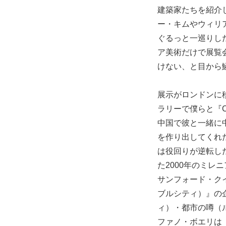
建築家たちを紹介
ー・キムやウィリ
ぐるっと一巡りした。
ア美術だけで展覧
けない、と目から
展示がロンドンに
ラリーで僕らと『Ci
中国で彼と一緒に
を作り出してくれ
は役回りが逆転した
た2000年のミ
サンフォード・ク
ブルシティ）』の
ィ）・都市の噂（
ファノ・ボエリは『Unc