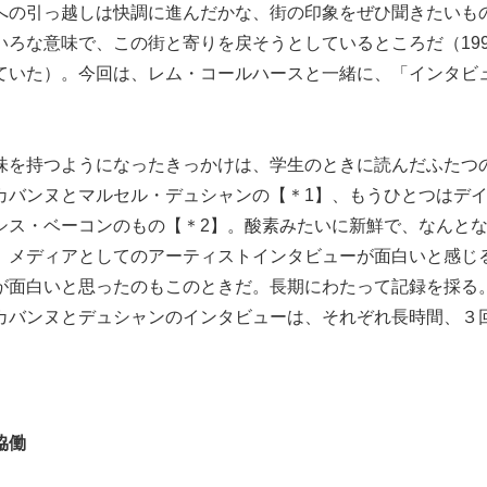
への引っ越しは快調に進んだかな、街の印象をぜひ聞きたいも
ろな意味で、この街と寄りを戻そうとしているところだ（1996
ていた）。今回は、レム・コールハースと一緒に、「インタビ
味を持つようになったきっかけは、学生のときに読んだふたつ
カバンヌとマルセル・デュシャンの【＊1】、もうひとつはデ
シス・ベーコンのもの【＊2】。酸素みたいに新鮮で、なんと
。メディアとしてのアーティストインタビューが面白いと感じ
が面白いと思ったのもこのときだ。長期にわたって記録を採る
カバンヌとデュシャンのインタビューは、それぞれ長時間、３
協働