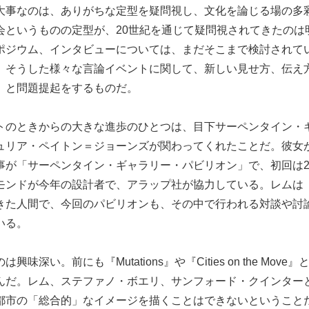
大事なのは、ありがちな定型を疑問視し、文化を論じる場の多
会というものの定型が、20世紀を通じて疑問視されてきたのは
ポジウム、インタビューについては、まだそこまで検討されて
、そうした様々な言論イベントに関して、新しい見せ方、伝え
、と問題提起をするものだ。
トのときからの大きな進歩のひとつは、目下サーペンタイン・
ュリア・ペイトン＝ジョーンズが関わってくれたことだ。彼女
事が「サーペンタイン・ギャラリー・パビリオン」で、初回は2
モンドが今年の設計者で、アラップ社が協力している。レムは
きた人間で、今回のパビリオンも、その中で行われる対談や討
いる。
味深い。前にも『Mutations』や『Cities on the Mov
んだ。レム、ステファノ・ボエリ、サンフォード・クインター
都市の「総合的」なイメージを描くことはできないということ