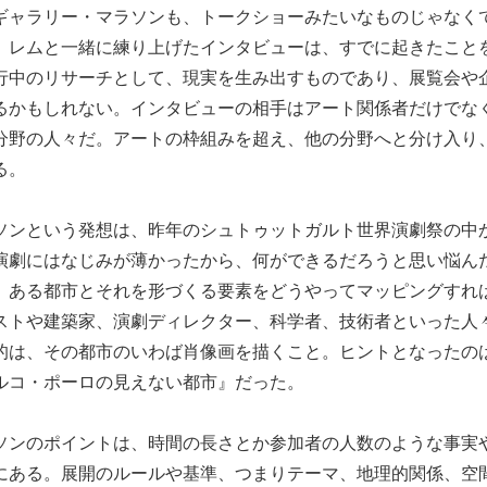
ギャラリー・マラソンも、トークショーみたいなものじゃなく
。レムと一緒に練り上げたインタビューは、すでに起きたこと
行中のリサーチとして、現実を生み出すものであり、展覧会や
るかもしれない。インタビューの相手はアート関係者だけでな
分野の人々だ。アートの枠組みを超え、他の分野へと分け入り
る。
ソンという発想は、昨年のシュトゥットガルト世界演劇祭の中
演劇にはなじみが薄かったから、何ができるだろうと思い悩ん
。ある都市とそれを形づくる要素をどうやってマッピングすれ
ストや建築家、演劇ディレクター、科学者、技術者といった人
的は、その都市のいわば肖像画を描くこと。ヒントとなったの
ルコ・ポーロの見えない都市』だった。
ソンのポイントは、時間の長さとか参加者の人数のような事実
にある。展開のルールや基準、つまりテーマ、地理的関係、空