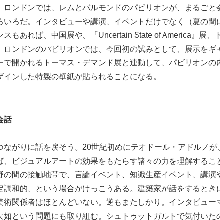
、ロンドンでは、レムとバルモンドのパビリオンが、まるごと
ろいろだ。インタビューや講演、イベントだけでなく（夏の間に
あれば、中国展や、『Uncertain State of America』
。ロンドンのパビリオンでは、今回初の試みとして、展示をギ
ーで開かれるトーマス・デマンド展と連動して、パビリオンの
ザインした特製の壁紙が貼られることになる。
会話
つながりに話を戻そう。20世紀初めにテオドール・アドルノが
ば、ビジュアルアートの効果をもたらす諸々の力を理解するこ
野の間の接触地帯で、言論イベント、知識生産イベント、講演
定調和的、という場合がけっこうある。建築家が話をするとき
美術関係者はほとんどいない。逆もまたしかり。インタビュー
欠如という問題にも取り組む。シュトゥットガルトで気付いた