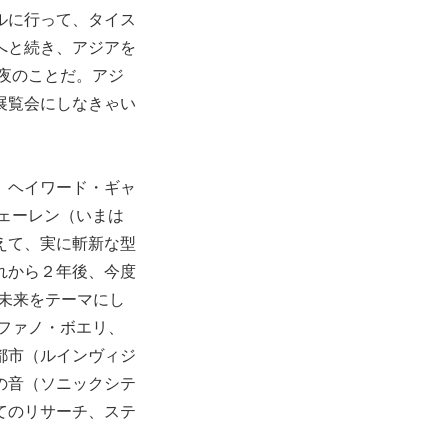
ルに行って、タイス
へと続き、アジアを
した夜のことだ。アジ
展覧会にしなきゃい
。ヘイワード・ギャ
・シェーレン（いまは
えて、実に斬新な型
れから２年後、今度
の未来をテーマにし
テファノ・ボエリ、
都市（ルインヴィジ
の音（ソニックシテ
てのリサーチ、ステ