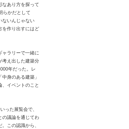
彩なあり方を探って
明らかだとして
いないんじゃない
方を作り出すにはど
ギャラリーで一緒に
が考え出した建築分
000年だった。レ
「中身のある建築」
論、イベントのこと
e』といった展覧会で、
との議論を通じてわ
だ。この認識から、