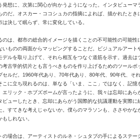
う発想に、次第に関心が向かうようになった。インタビューマ
ものだ。オスカー・ココシュカの指摘によれば、描かれたとき
市は決して眠らず、常に変化している。
るのは、都市の総合的イメージを描くことの不可能性の可能性
ないものの両面からマッピングすることだ。ビジュアルアート
モデルを取り上げて、それら相互をつなぐ道筋を示す。過去は
の考古学的切片とも言うべきものを作り上げるためのツールボ
セルだ。1960年代あり、70年代あり、80年代、90年代、そ
そこに立ち現れるのは、単なる「いま、ここ」ではなく、記憶
。エリック・ホブズボームが言ったように、我々は忘却にあら
タビューしたとき、忘却にあらがう国際的な抗議運動を実際に
た。すてきな考えじゃないか。僕らのマラソンも、ささやかな
かもしれない。
トの場合は、アーティストのルネ・シュタブの手によるステー