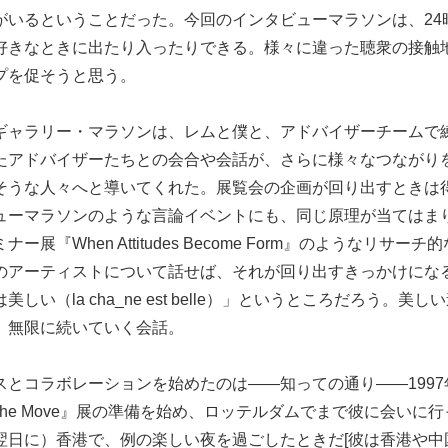
がいるということだった。今回のインタビューマラソンは、24
好きなときに出たり入ったりできる。様々に違った聴衆の接触
プを促そうと思う。
ギャラリー・マラソンは、レムと僕と、アドバイザーチームで
たアドバイザーたちとの会合や会話が、さらに様々なつながり
そうな人々へと導いてくれた。展覧会の企画が回り出すときは
ューマラソンのような言論イベントにも、同じ原理が当てはま
ー展『When Attitudes Become Form』のようなリサー
のアーティストについて話せば、それが回り出すきっかけにな
しい（la cha_ne est belle）」というところだろう。美
、無限に続いていく会話。
スとコラボレーションを始めたのは——知っての通り——199
 on the Move』展の準備を始め、ロッテルダムでまで彼に会い
翌日に）香港で、例の楽しい夜を過ごしたときだ[彼は香港や中