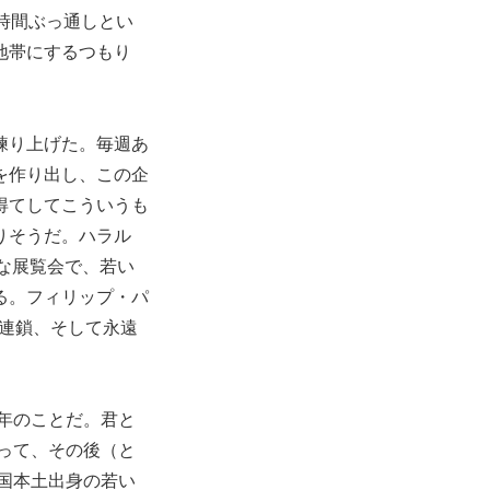
時間ぶっ通しとい
地帯にするつもり
練り上げた。毎週あ
を作り出し、この企
得てしてこういうも
りそうだ。ハラル
チ的な展覧会で、若い
る。フィリップ・パ
しい連鎖、そして永遠
7年のことだ。君と
に行って、その後（と
国本土出身の若い