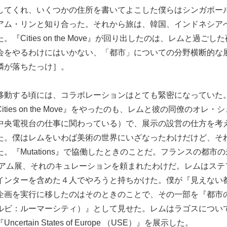
してくれ、いくつかの住所を書いてよこした僕らはシンガポー
アム・リンと知り合った。それから旅は、韓国、インドネシア
『Cities on the Move』が回り出したのは、レムと過ご
会をやるわけにはいかない、「都市」についての分野横断的な
鱗が落ちたっけ］。
移動する頃には、コラボレーションはとても緊密になっていた
ties on the Move』をやったのも、レムと彼の同僚のオレ
中央電視台の仕事に関わっている）で、展示の設営の仕方を考
た。僕はレムをいわば美術の世界にいざなったわけだけど、そ
。『Mutations』で協働したときのことだ。フランスの都市
レニアム展、それのキュレーションを頼まれたわけだ。レムはス
インターを含めた４人でやろうと持ちかけた。僕が『見えない
企画を実行に移したのはそのときのことで、その一部を『都市
ルビ：ルーマーシティ）』として見せた。レムはラゴスについ
ertain States of Europe （USE）』を展示した。