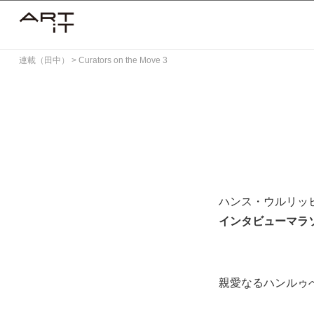
Skip
to
content
連載（田中）
>
Curators on the Move 3
ハンス・ウルリッ
インタビューマラ
親愛なるハンルゥ