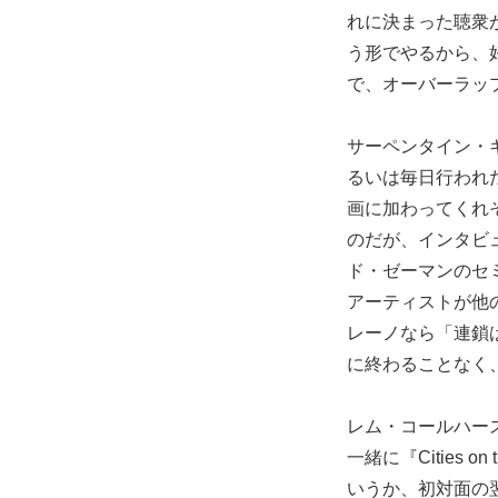
れに決まった聴衆
う形でやるから、
で、オーバーラッ
サーペンタイン・
るいは毎日行われ
画に加わってくれ
のだが、インタビ
ド・ゼーマンのセミナ
アーティストが他
レーノなら「連鎖は美
に終わることなく
レム・コールハー
一緒に『Cities
いうか、初対面の