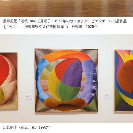
展示風景「没後10年 江見絹子—1962年のヴェネチア・ビエンナーレ出品作品
を中心に—」神奈川県立近代美術館 葉山、神奈川、2025年
江見絹子《第五元素》1992年