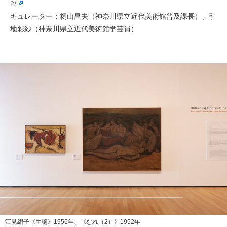
2/
キュレーター：籾山昌夫（神奈川県立近代美術館普及課長）、引
地彩紗（神奈川県立近代美術館学芸員）
江見絹子《生誕》1956年、《むれ（2）》1952年