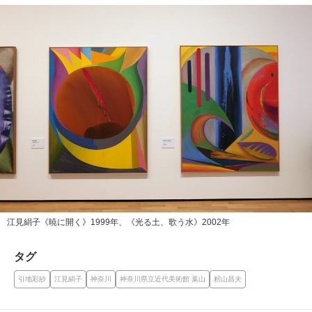
江見絹子《暁に開く》1999年、《光る土、歌う水》2002年
タグ
引地彩紗
江見絹子
神奈川
神奈川県立近代美術館 葉山
籾山昌夫