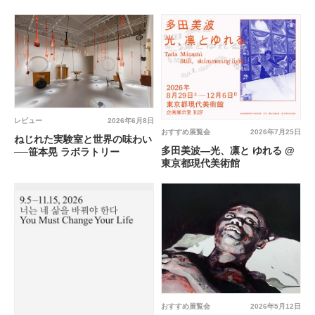
レビュー
2026年6月8日
おすすめ展覧会
2026年7月25日
ねじれた実験室と世界の味わい
多田美波―光、凛と ゆれる @
──笹本晃 ラボラトリー
東京都現代美術館
おすすめ展覧会
2026年5月12日