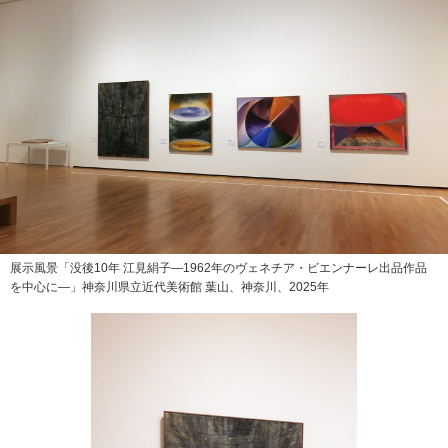
展示風景「没後10年 江見絹子—1962年のヴェネチア・ビエンナーレ出品作品
を中心に—」神奈川県立近代美術館 葉山、神奈川、2025年