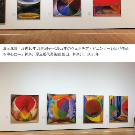
展示風景「没後10年 江見絹子—1962年のヴェネチア・ビエンナーレ出品作品
を中心に—」神奈川県立近代美術館 葉山、神奈川、2025年