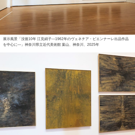
展示風景「没後10年 江見絹子—1962年のヴェネチア・ビエンナーレ出品作品
を中心に—」神奈川県立近代美術館 葉山、神奈川、2025年