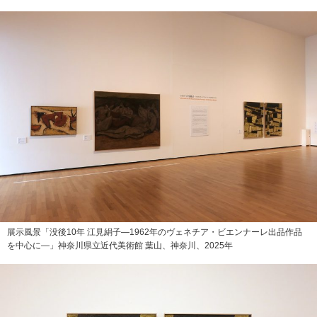
展示風景「没後10年 江見絹子—1962年のヴェネチア・ビエンナーレ出品作品
を中心に—」神奈川県立近代美術館 葉山、神奈川、2025年