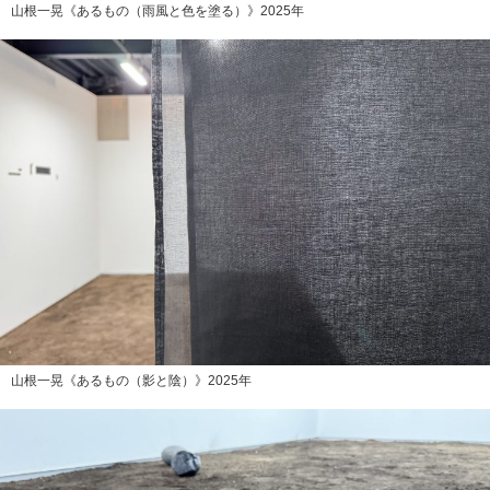
山根一晃《あるもの（雨風と色を塗る）》2025年
山根一晃《あるもの（影と陰）》2025年