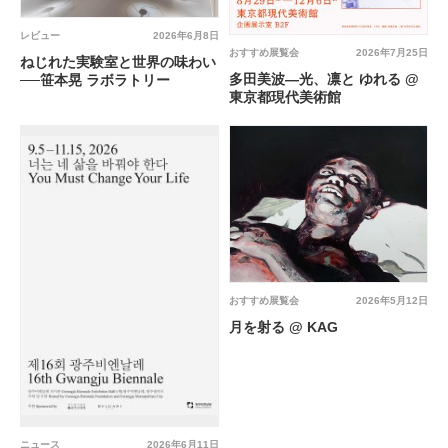
レビュー
2026年6月8日
おすすめ展覧会
2026年7月25日
ねじれた実験室と世界の味わい
多田美波―光、凛と ゆれる @
──笹本晃 ラボラトリー
東京都現代美術館
おすすめ展覧会
2026年5月12日
月を射る @ KAG
ニュース
2026年6月11日