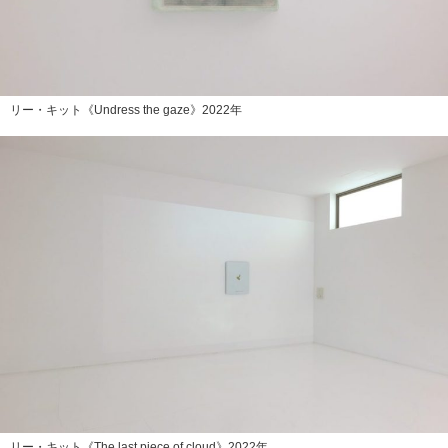
リー・キット《Undress the gaze》2022年
リー・キット《The last piece of cloud》2022年