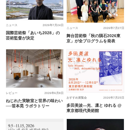
ニュース
2026年7月24日
ニュース
2026年7月27日
国際芸術祭「あいち2028」の
舞台芸術祭「秋の隕石2026東
芸術監督が決定
京」が全プログラムを発表
レビュー
2026年6月8日
おすすめ展覧会
2026年7月25日
ねじれた実験室と世界の味わい
多田美波―光、凛と ゆれる @
──笹本晃 ラボラトリー
東京都現代美術館