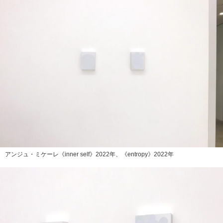
アンジュ・ミケーレ《inner self》2022年、《entropy》2022年