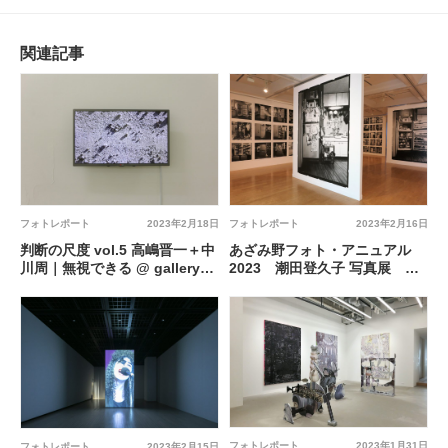
関連記事
フォトレポート
2023年2月18日
フォトレポート
2023年2月16日
判断の尺度 vol.5 高嶋晋一＋中
あざみ野フォト・アニュアル
川周｜無視できる @ gallery
2023 潮田登久子 写真展 永
αM
遠のレッスン @ 横浜市民ギャ
ラリーあざみ野
フォトレポート
2023年1月31日
フォトレポート
2023年2月15日