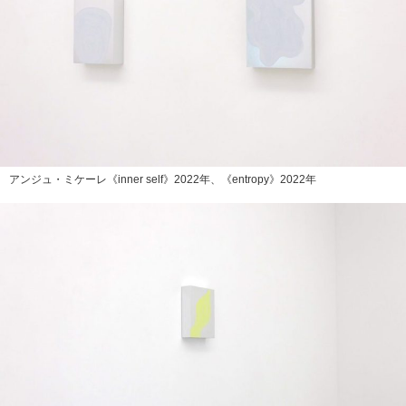
アンジュ・ミケーレ《inner self》2022年、《entropy》2022年