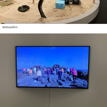
ikkibawiKrrr