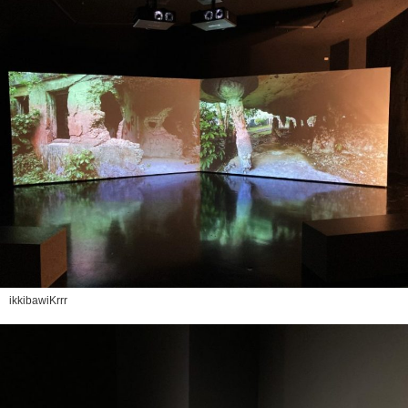
ikkibawiKrrr