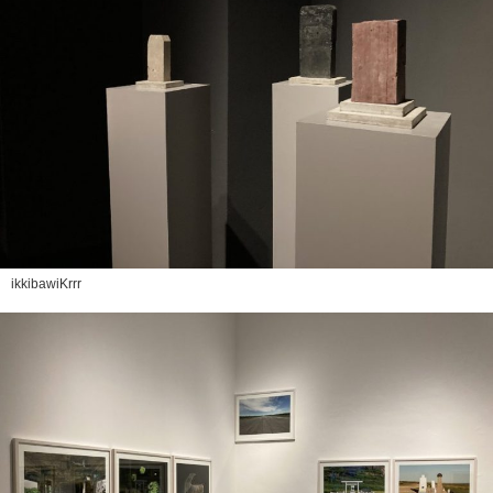
ikkibawiKrrr