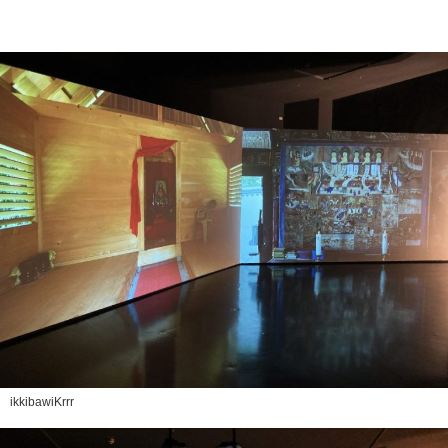
ikkibawiKrrr