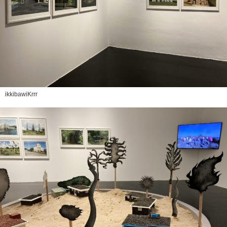
ikkibawiKrrr