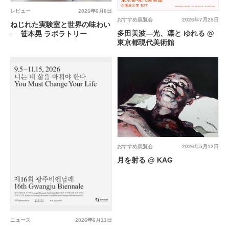
レビュー
2026年6月8日
おすすめ展覧会
2026年7月25日
ねじれた実験室と世界の味わい
多田美波―光、凛と ゆれる @
──笹本晃 ラボラトリー
東京都現代美術館
おすすめ展覧会
2026年5月12日
月を射る @ KAG
ニュース
2026年6月11日