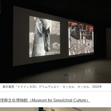
展示風景『ドクメンタ15』グリムヴェルト・カッセル、カッセル、2022年
埋葬文化博物館（Museum for Sepulchral Culture）