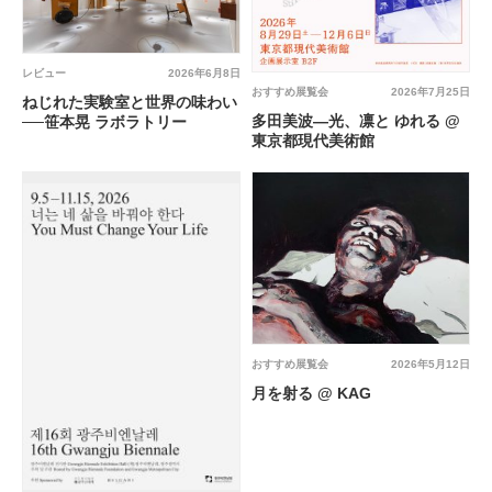
レビュー
2026年6月8日
おすすめ展覧会
2026年7月25日
ねじれた実験室と世界の味わい
多田美波―光、凛と ゆれる @
──笹本晃 ラボラトリー
東京都現代美術館
おすすめ展覧会
2026年5月12日
月を射る @ KAG