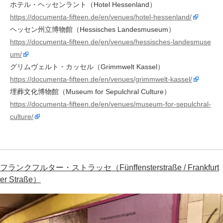
ホテル・ヘッセンラント（Hotel Hessenland）
https://documenta-fifteen.de/en/venues/hotel-hessenland/
ヘッセン州立博物館（Hessisches Landesmuseum）
https://documenta-fifteen.de/en/venues/hessisches-landesmuse
um/
グリムヴェルト・カッセル（Grimmwelt Kassel）
https://documenta-fifteen.de/en/venues/grimmwelt-kassel/
埋葬文化博物館（Museum for Sepulchral Culture）
https://documenta-fifteen.de/en/venues/museum-for-sepulchral-
culture/
フランクフルター・ストラッセ（Fünffensterstraße / Frankfurt
er Straße）