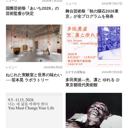
ニュース
2026年7月24日
ニュース
2026年7月27日
国際芸術祭「あいち2028」の
舞台芸術祭「秋の隕石2026東
芸術監督が決定
京」が全プログラムを発表
レビュー
2026年6月8日
おすすめ展覧会
2026年7月25日
ねじれた実験室と世界の味わい
多田美波―光、凛と ゆれる @
──笹本晃 ラボラトリー
東京都現代美術館