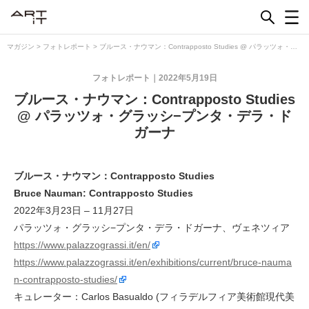
Skip
to
content
マガジン
>
フォトレポート
>
ブルース・ナウマン：Contrapposto Studies @ パラッツォ・グ
ラッシ−プンタ・デラ・ドガーナ
フォトレポート
2022年5月19日
ブルース・ナウマン：Contrapposto Studies
@ パラッツォ・グラッシ−プンタ・デラ・ド
ガーナ
ブルース・ナウマン：Contrapposto Studies
Bruce Nauman: Contrapposto Studies
2022年3月23日 – 11月27日
パラッツォ・グラッシ−プンタ・デラ・ドガーナ、ヴェネツィア
https://www.palazzograssi.it/en/
https://www.palazzograssi.it/en/exhibitions/current/bruce-nauma
n-contrapposto-studies/
キュレーター：Carlos Basualdo (フィラデルフィア美術館現代美