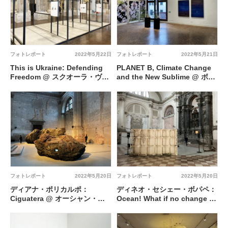
フォトレポート
2022年5月22日
フォトレポート
2022年5月21日
This is Ukraine: Defending
PLANET B, Climate Change
Freedom @ スクオーラ・ヴェ
and the New Sublime @ ボラ
ッキア・デッラ・ミゼリコルデ
ーニ宮殿
ィア
フォトレポート
2022年5月20日
フォトレポート
2022年5月20日
ディアナ・ポリカルポ：
ディネオ・セシェー・ボパペ：
Ciguatera @ オーシャン・ス
Ocean! What if no change is
ペース
your desperate mission? @
オーシャン・スペース