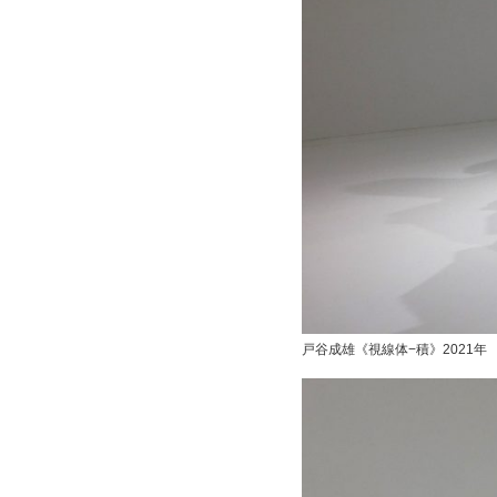
戸谷成雄《視線体−積》2021年