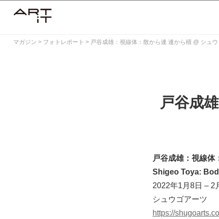
Skip
to
content
マガジン
>
フォトレポート
>
戸谷成雄：視線体：散から連 連から積 @ シュ
戸谷成雄
戸谷成雄：視線体
Shigeo Toya: Body
2022年1月8日 – 
シュウゴアーツ
https://shugoarts.c