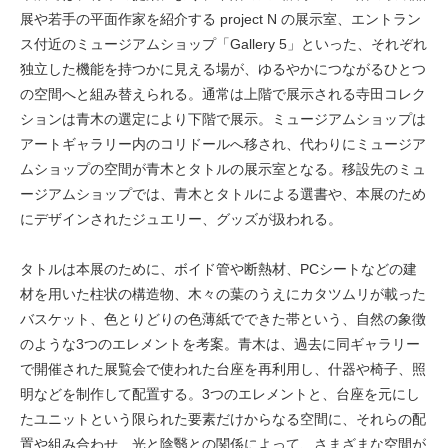
展や若手の平面作家を紹介する project N の展示室、エントラン
ス付近のミュージアムショップ「Gallery 5」といった、それぞれ
独立した機能を持つかに見える場が、ゆるやかにつながるひとつ
の空間へと組み替えられる。通常は上階で展示される寺田コレク
ションは青木の選定により下階で展示。ミュージアムショップは
アートギャラリー内のコリドールへ移され、代わりにミュージア
ムショップの空間が青木とタトルの展示室となる。移設先のミュ
ージアムショップでは、青木とタトルによる選書や、本展のため
にデザインされたジュエリー、グッズが扱われる。
タトルは本展のために、ボイド管や断熱材、PCシートなどの建
材を用いた柱状の構造物、木々の葉のうえにカタツムリが載った
バスケット、色とりどりの色薄紙でできた帯という、自然の象徴
のような3つのエレメントを考案。青木は、過去に同ギャラリー
で開催された展覧会で使われた台座を再利用し、什器や椅子、照
明などを制作して配置する。3つのエレメントと、台座を元にし
たユニットという限られた要素だけからなる空間に、それらの配
置や組み合わせ、光と陰翳との関係によって、さまざまな空間が