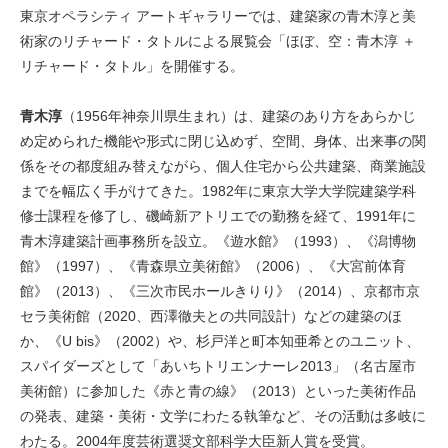
東京オペラシティ アートギャラリーでは、建築家の青木淳と美
術家のリチャード・タトルによる展覧会「ほぼ、空：青木淳 ＋
リチャード・タトル」を開催する。
青木淳
（1956年神奈川県生まれ）は、建築のあり方をあらかじ
め定められた機能や形式に閉じ込めず、空間、身体、出来事の関
係をその都度組み替えながら、個人住宅から公共建築、商業施設
までを幅広く手がけてきた。1982年に東京大学大学院建築学科
修士課程を修了し、磯崎新アトリエでの勤務を経て、1991年に
青木淳建築計画事務所を設立。《遊水館》（1993）、《潟博物
館》（1997）、《青森県立美術館》（2006）、《大宮前体育
館》（2013）、《三次市民ホールきりり》（2014）、京都市京
セラ美術館（2020、西澤徹夫との共同設計）などの建築のほ
か、《U bis》（2002）や、杉戸洋と町本知亜希とのユニット、
スパイダーズとして「あいちトリエンナーレ2013」（名古屋市
美術館）に参加した《赤と青の線》（2013）といった美術作品
の発表、建築・美術・文学にわたる執筆など、その活動は多岐に
わたる。2004年度芸術選奨文部科学大臣新人賞を受賞。