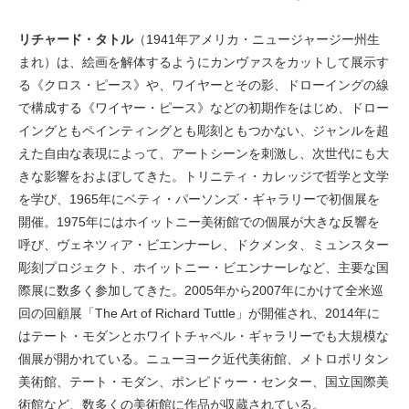
リチャード・タトル
（1941年アメリカ・ニュージャージー州生
まれ）は、絵画を解体するようにカンヴァスをカットして展示す
る《クロス・ピース》や、ワイヤーとその影、ドローイングの線
で構成する《ワイヤー・ピース》などの初期作をはじめ、ドロー
イングともペインティングとも彫刻ともつかない、ジャンルを超
えた自由な表現によって、アートシーンを刺激し、次世代にも大
きな影響をおよぼしてきた。トリニティ・カレッジで哲学と文学
を学び、1965年にベティ・パーソンズ・ギャラリーで初個展を
開催。1975年にはホイットニー美術館での個展が大きな反響を
呼び、ヴェネツィア・ビエンナーレ、ドクメンタ、ミュンスター
彫刻プロジェクト、ホイットニー・ビエンナーレなど、主要な国
際展に数多く参加してきた。2005年から2007年にかけて全米巡
回の回顧展「The Art of Richard Tuttle」が開催され、2014年に
はテート・モダンとホワイトチャペル・ギャラリーでも大規模な
個展が開かれている。ニューヨーク近代美術館、メトロポリタン
美術館、テート・モダン、ポンピドゥー・センター、国立国際美
術館など、数多くの美術館に作品が収蔵されている。