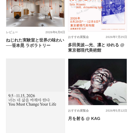
レビュー
2026年6月8日
おすすめ展覧会
2026年7月25日
ねじれた実験室と世界の味わい
多田美波―光、凛と ゆれる @
──笹本晃 ラボラトリー
東京都現代美術館
おすすめ展覧会
2026年5月12日
月を射る @ KAG