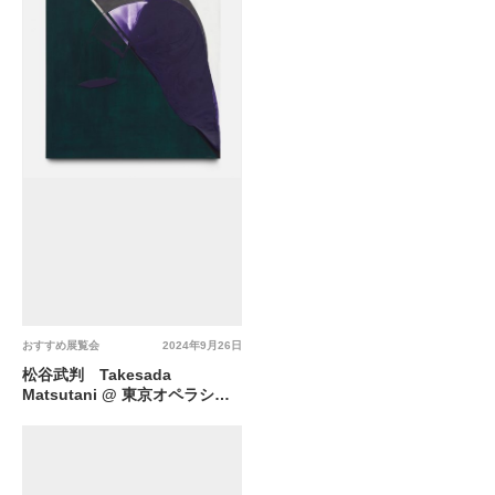
リー 4Fコリドール
おすすめ展覧会
2024年9月26日
松谷武判 Takesada
Matsutani @ 東京オペラシテ
ィ アートギャラリー