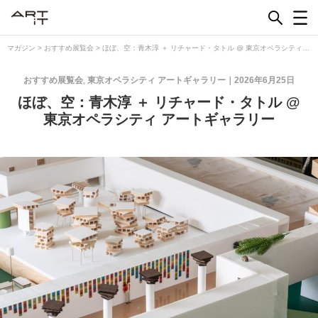
Skip
to
content
マガジン
>
おすすめ展覧会
>
ほぼ、空：青木淳 ＋ リチャード・タトル @ 東京オペラシティ
アートギャラリー
おすすめ展覧会
東京オペラシティ アートギャラリー
2026年6月25日
,
ほぼ、空：青木淳 ＋ リチャード・タトル @
東京オペラシティ アートギャラリー