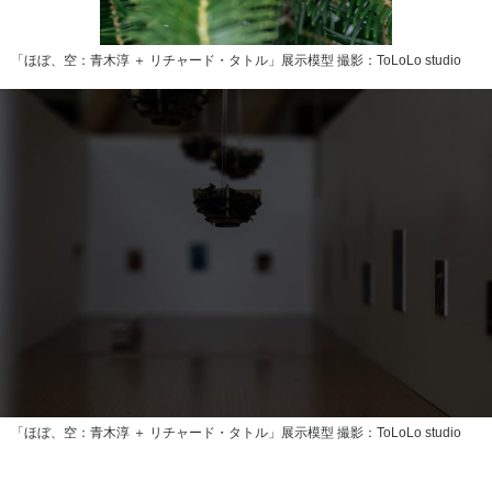
「ほぼ、空：青木淳 ＋ リチャード・タトル」展示模型 撮影：ToLoLo studio
「ほぼ、空：青木淳 ＋ リチャード・タトル」展示模型 撮影：ToLoLo studio