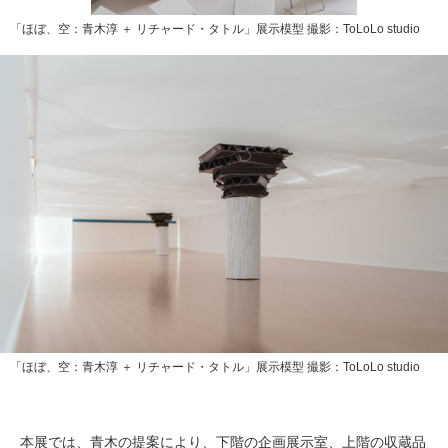
「ほぼ、空：青木淳 ＋ リチャード・タトル」展示模型 撮影：ToLoLo studio
「ほぼ、空：青木淳 ＋ リチャード・タトル」展示模型 撮影：ToLoLo studio
本展では、青木の提案により、下階の企画展示室、上階の収蔵品