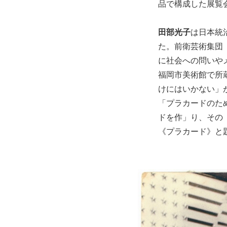
品で構成した展覧
田部光子
は日本統
た。前衛芸術集団
に社会への問いやメ
福岡市美術館で所
けにはいかない」
「プラカードのた
ドを作」り、その
《プラカード》と