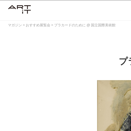
Skip
to
content
マガジン
>
おすすめ展覧会
>
プラカードのために @ 国立国際美術館
プ