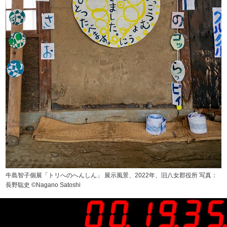
牛島智子個展「トリへのへんしん」 展示風景、2022年、旧八女郡役所 写真：
長野聡史 ©Nagano Satoshi