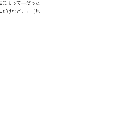
生によって―だった
んだけれど。」（原