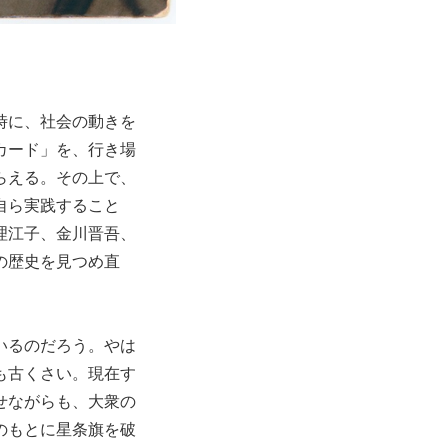
時に、社会の動きを
カード」を、行き場
らえる。その上で、
自ら実践すること
理江子、金川晋吾、
の歴史を見つめ直
いるのだろう。やは
も古くさい。現在す
せながらも、大衆の
のもとに星条旗を破