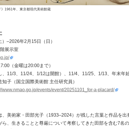
》1961年、東京都現代美術館蔵
に
土）–2026年2月15日（日）
3階展示室
o.jp/
17:00（金曜は20:00まで）
/3、11/24、1/12は開館）、11/4、11/25、1/13、年末年始（
佐知子（国立国際美術館 主任研究員）
://www.nmao.go.jp/events/event/20251101_for-a-placard/
、美術家・田部光子（1933–2024）が残した言葉と作品を
がら、生きることと尊厳について考察してきた田部を含む7名