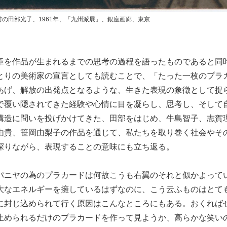
の田部光子、1961年、「九州派展」、銀座画廊、東京
章を作品が生まれるまでの思考の過程を語ったものであると同
とりの美術家の宣言としても読むことで、「たった一枚のプラ
あげ、解放の出発点となるような、生きた表現の象徴として捉
で覆い隠されてきた経験や心情に目を凝らし、思考し、そして
構造に問いを投げかけてきた、田部をはじめ、牛島智子、志賀
由貴、笹岡由梨子の作品を通じて、私たちを取り巻く社会やそ
探りながら、表現することの意味にも立ち返る。
パニヤの為のプラカードは何故こうも右翼のそれと似かよって
大なエネルギーを擁しているはずなのに、こう云ふものはとて
に封じ込められて行く原因はこんなところにもある。おくれば
止められるだけのプラカードを作って見ようか、高らかな笑い