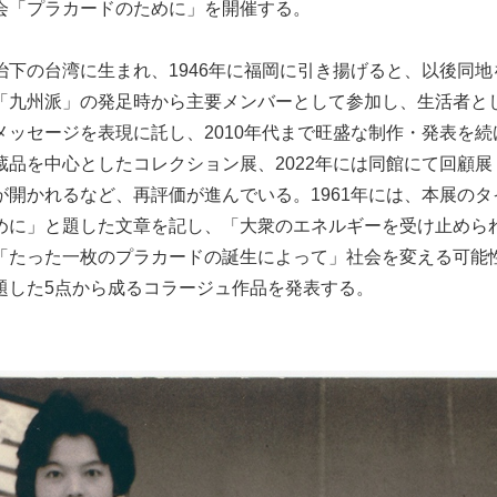
会「プラカードのために」を開催する。
治下の台湾に生まれ、1946年に福岡に引き揚げると、以後同
「九州派」の発足時から主要メンバーとして参加し、生活者と
ッセージを表現に託し、2010年代まで旺盛な制作・発表を続け
蔵品を中心としたコレクション展、2022年には同館にて回顧
が開かれるなど、再評価が進んでいる。1961年には、本展の
めに」と題した文章を記し、「大衆のエネルギーを受け止めら
「たった一枚のプラカードの誕生によって」社会を変える可能
題した5点から成るコラージュ作品を発表する。