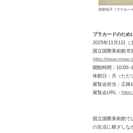
田部光子《プラカード
プラカードのため
2025年11月1日（
国立国際美術館 B
https://www.nmao.g
開館時間：10:00–
休館日：月（ただし、11
展覧会担当：正路
展覧会URL：
https
国立国際美術館では
の生活に根ざしな