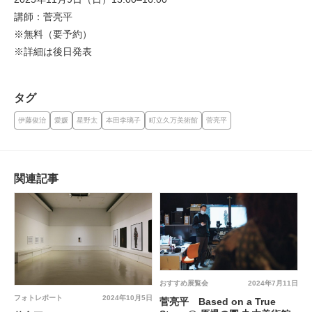
講師：菅亮平
※無料（要予約）
※詳細は後日発表
タグ
伊藤俊治
愛媛
星野太
本田李璃子
町立久万美術館
菅亮平
関連記事
おすすめ展覧会
2024年7月11日
フォトレポート
2024年10月5日
菅亮平 Based on a True