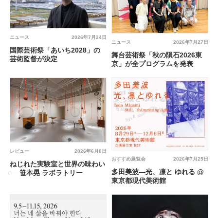
ニュース
2026年7月24日
ニュース
2026年7月27日
国際芸術祭「あいち2028」の
舞台芸術祭「秋の隕石2026東
芸術監督が決定
京」が全プログラムを発表
レビュー
2026年6月8日
おすすめ展覧会
2026年7月25日
ねじれた実験室と世界の味わい
多田美波―光、凛と ゆれる @
──笹本晃 ラボラトリー
東京都現代美術館