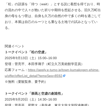
「松」の語源を「待つ（wait）」とする説に着想を得ており、時
の流れの中で人々が抱いた祈りや期待を想起させる。旧久万町出
身の母をもつ菅は、自身も久万の自然の中で多くの時を過ごして
おり、本展は自己のルーツとも重なる土地での試みとなってい
る。
関連イベント
トークイベント「松の空虚」
2025年9月13日（土）15:00–16:00
登壇：菅亮平、本田李璃子（町立久万美術館学芸員）
応募フォーム：
https://apply.e-tumo.jp/town-kumakogen-ehime-
u/offer/offerList_detail?tempSeq=8592
※無料（要観覧券、要予約）
トークイベント「崇高と空虚の創造性」
2025年9月20日（土）14:30–16:00
登壇：菅亮平、星野太（美学者、東京大学大学院准教授）