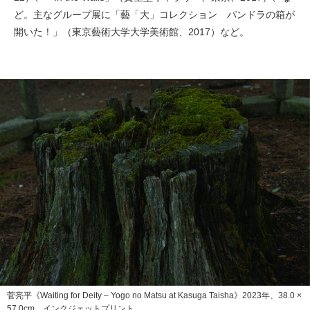
ど。主なグループ展に「藝「大」コレクション パンドラの箱が
開いた！」（東京藝術大学大学美術館、2017）など。
菅亮平《Waiting for Deity – Yogo no Matsu at Kasuga Taisha》2023年、38.0 ×
57.0cm、インクジェットプリント