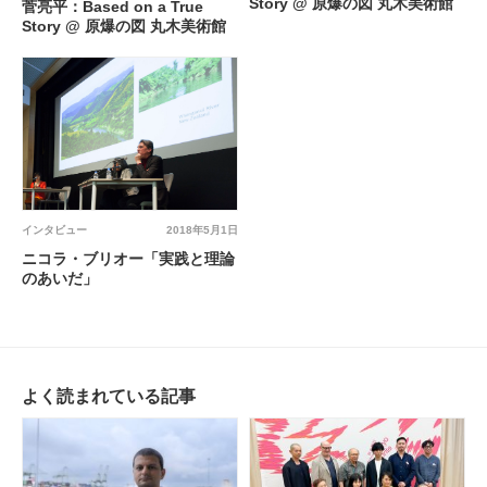
Story @ 原爆の図 丸木美術館
菅亮平：Based on a True
Story @ 原爆の図 丸木美術館
インタビュー
2018年5月1日
ニコラ・ブリオー「実践と理論
のあいだ」
よく読まれている記事