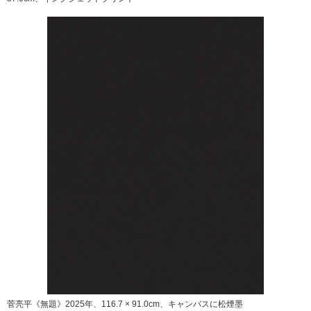
菅亮平《無題》2025年、116.7 × 91.0cm、キャンバスに松煙墨