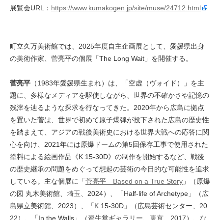
展覧会URL：
https://www.kumakogen.jp/site/muse/24712.html
町立久万美術館では、2025年度自主企画展として、愛媛県出身
の美術作家、菅亮平の個展「The Long Wait」を開催する。
菅亮平
（1983年愛媛県生まれ）は、「空虚（ヴォイド）」を主
題に、多様なメディアを駆使しながら、世界の不確かさや記憶の
残滓を辿るような探求を行なってきた。2020年から広島に拠点
を置いた菅は、世界で初めて原子爆弾が投下された広島の歴史性
を踏まえて、アジアの戦後美術史における世界大戦への応答に関
心を向け、2021年には原爆ドームの第5回保存工事で使用された
塗料による絵画作品《K 15-30D》の制作を開始するなど、戦後
の歴史継承の問題をめぐって想起の芸術の今日的な可能性を追求
している。主な個展に「
菅亮平 Based on a True Story
」（原爆
の図 丸木美術館、埼玉、2024）、「Half-life of Archetype」（広
島県立美術館、2023）、「K 15-30D」（広島芸術センター、20
22）、「In the Walls」（資生堂ギャラリー、東京、2017）、な