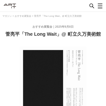
Skip
to
content
マガジン
>
おすすめ展覧会
>
菅亮平「The Long Wait」@ 町立久万美術館
おすすめ展覧会
2025年9月8日
菅亮平「The Long Wait」@ 町立久万美術館