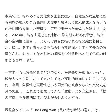
本展では、松をめぐる文化史を主題に据え、自然豊かな立地にあ
る同館の環境や久万高原町の歴史と響き合う展示構成となる。菅
が松に関心を抱いた契機は、広島で出合った被爆した能道具にあ
る。2023年、能を主題とした制作に取り組み始めた菅は、能舞
台の空間性に注目し、とりわけ舞台に描かれる松の絵に着目し
た。松は、冬でも青々と葉を茂らせる常緑樹として不老長寿の象
徴とされ、影向、すなわち神の降臨を受ける樹木として信仰の対
象ともされてきた。
一方で、菅は象徴的意味だけでなく、松煙墨や松根油といった、
松が人々の生活において果たしてきた実用的側面にも注目してき
た。今回、象徴性と実用性という両義的な観点から松の文化史を
見つめ直し、これまで追究してきた「空虚」とを交差させ、「松
の空虚」を多層的に浮かび上がらせようとする。
展覧会タイトル「The Long Wait（長い待ち時間の意）」は、