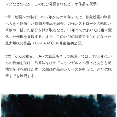
ングなどのほか、このたび発掘されたビデオ作品を展示。
2章「絵画への移行／1982年からの10年」では、抽象絵画の制作
へ大きく転向した時期の作品を紹介。力強いストロークの幅広い
筆致や、描いた部分を拭き取るなど、92年までのあいだに度々変
化した作風を展観する。また、このたびの調査で明らかになった
最大規模の作品《’86-CA323》を修復後初公開。
3章「がんの宣告、LAへの旅立ちそして絶筆」では、1990年にが
んの告知を受け、治療法を求めてロサンゼルスへ渡ったあとも現
地で制作を続けた木下の絵画作品のシリーズを中心に、94年の絶
筆までを展観する。