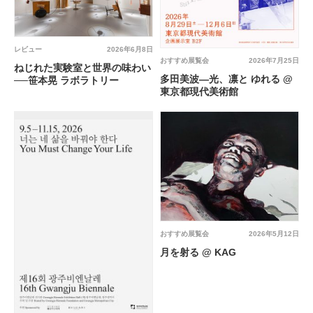
レビュー
2026年6月8日
おすすめ展覧会
2026年7月25日
ねじれた実験室と世界の味わい
多田美波―光、凛と ゆれる @
──笹本晃 ラボラトリー
東京都現代美術館
おすすめ展覧会
2026年5月12日
月を射る @ KAG