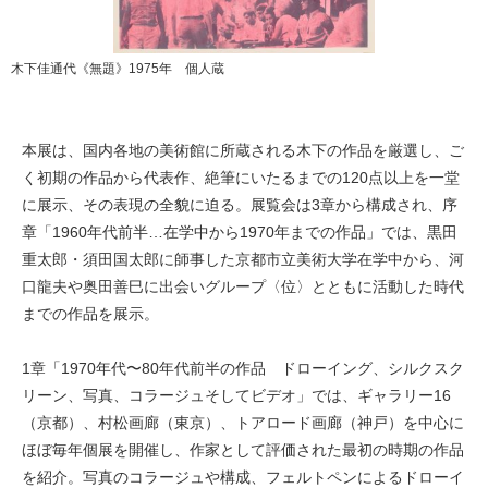
木下佳通代《無題》1975年 個人蔵
本展は、国内各地の美術館に所蔵される木下の作品を厳選し、ご
く初期の作品から代表作、絶筆にいたるまでの120点以上を一堂
に展示、その表現の全貌に迫る。展覧会は3章から構成され、序
章「1960年代前半…在学中から1970年までの作品」では、黒田
重太郎・須田国太郎に師事した京都市立美術大学在学中から、河
口龍夫や奥田善巳に出会いグループ〈位〉とともに活動した時代
までの作品を展示。
1章「1970年代〜80年代前半の作品 ドローイング、シルクスク
リーン、写真、コラージュそしてビデオ」では、ギャラリー16
（京都）、村松画廊（東京）、トアロード画廊（神戸）を中心に
ほぼ毎年個展を開催し、作家として評価された最初の時期の作品
を紹介。写真のコラージュや構成、フェルトペンによるドローイ