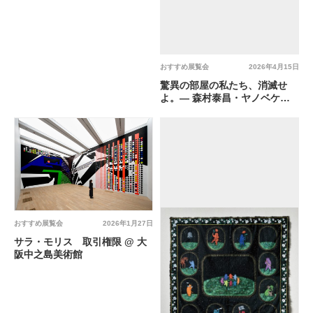
おすすめ展覧会
2026年4月15日
驚異の部屋の私たち、消滅せ
よ。— 森村泰昌・ヤノベケン
ジ・やなぎみわ — @ 大阪中之
島美術館
おすすめ展覧会
2026年1月27日
サラ・モリス 取引権限 @ ⼤
阪中之島美術館