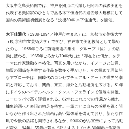
大阪中之島美術館では、神戸を拠点に活躍した関西の戦後美術を
代表する美術家のひとりである木下佳通代の過去最大規模にして
国内の美術館初個展となる「没後30年 木下佳通代」を開催。
木下佳通代
（1939-1994／神戸市生まれ）は、京都市立美術大学
（現 京都市立芸術大学）で学び、神戸市で美術教師として勤め
たのち、1965年ごろに前衛美術の集団「グループ〈位〉」の活
動に携わる。1965年ごろから70年代には「存在とは何か」をテ
ーマに作家活動を本格化。写真を用いながら、イメージと知覚、
物質の関係を考察する作品を数多く手がけた。その極めて理知的
なアプローチは、同時代のコンセプチュアル・アートの世界的潮
流と呼応しており、関西、東京、海外と活動場所を広げる。81年
にドイツのハイデルベルク・クンストフェラインで個展を開催、
ヨーロッパで高く評価される。82年にこれまでの作風から離れ、
抽象絵画へと表現の軸足を移す。一筆ごとに自らの感覚を鋭く問
いながら作り出された絵画は高い緊張感を備えており、新たな作
風で今後の活躍も期待されるなか、90年のがん宣告によって活動
が変化。94年に55歳の若さで死去するまでの約30年間の作家活