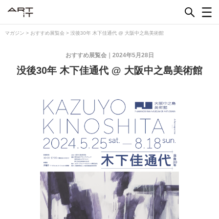
Skip
to
content
マガジン
>
おすすめ展覧会
>
没後30年 木下佳通代 @ 大阪中之島美術館
おすすめ展覧会
2024年5月28日
没後30年 木下佳通代 @ 大阪中之島美術館