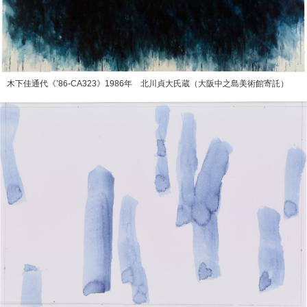
木下佳通代《’86-CA323》1986年 北川貞大氏蔵（大阪中之島美術館寄託）