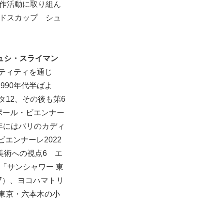
創作活動に取り組ん
ンドスカップ シュ
ュシ・スライマン
ンティティを通じ
990年代半ばよ
タ12、その後も第6
ポール・ビエンナー
6年にはパリのカディ
ビエンナーレ2022
美術への視点6 エ
「サンシャワー 東
17）、ヨコハマトリ
、東京・六本木の小