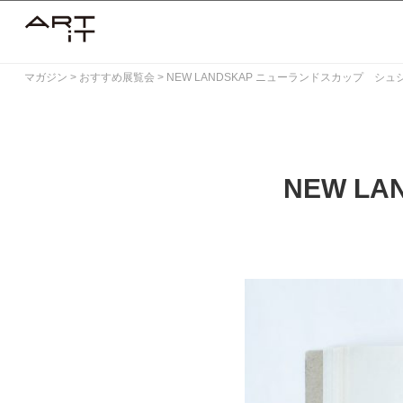
Skip
to
content
マガジン
>
おすすめ展覧会
>
NEW LANDSKAP ニューランドスカップ シ
NEW L