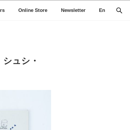
rs
Online Store
Newsletter
En
プ シュシ・