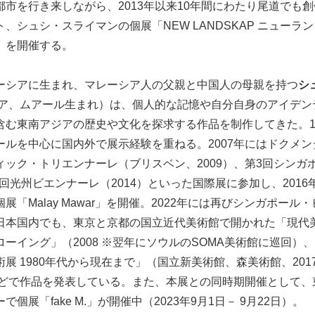
市を行き来しながら、2013年以来10年間にわたり尾道でも
、シュシ・スライマンの個展「NEW LANDSKAP ニューラ
」を開催する。
ーシアに生まれ、マレーシア人の父親と中国人の母親を持つ
シ
ーシア、ムアール生まれ）は、個人的な記憶や自分自身のアイデ
含む東南アジアの歴史や文化を探求する作品を制作してきた。1
ルを中心に国内外で展示経験を重ねる。2007年にはドクメン
ィック・トリエンナーレ（ブリスベン、2009）、第3回シンガ
10回光州ビエンナーレ（2014）といった国際展に参加し、201
「Malay Mawar」を開催。2022年には再びシンガポール・
日本国内でも、東京と京都の国立近代美術館で開かれた「現代
ーイング」（2008 ※翌年にソウルのSOMA美術館に巡回）、
展 1980年代から現在まで」（国立新美術館、森美術館、20
7などで作品を発表している。また、本展との同時期開催として
個展「fake M.」が開催中（2023年9月1日－ 9月22日）。