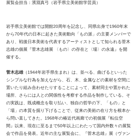
展覧会担当：濱淵真弓（岩手県立美術館学芸員）
岩手県立美術館では開館20周年を記念し、同県出身で1960年末
から70年代の日本に起きた美術動向「もの派」の主要メンバーで
あり、戦後日本美術を代表するアーティストとして知られる菅木
志雄の個展『菅木志雄展 〈もの〉の存在と〈場〉の永遠』を開
催する。
菅木志雄
（1944年岩手県生まれ）は、並べる、曲げるといった
シンプルな行為を加えながら、石、木、金属などの素材を空間に
置いたり組み合わせたりすることによって、素材同士や置かれた
場所、さらには人との関係性を考察する作品を制作している。そ
の実践は、既成概念を取り払い、独自の哲学の下、「もの」と
「場」の本質を掘り下げることで、従来の美術の在り方を根本か
ら問い直してきた。1968年の椿近代画廊での初個展『転位空
間』以来、現在に至るまで50年以上にわたって国内外数々の展覧
会で作品を発表。近年の主な展覧会に、『菅木志雄』展（ヴァン