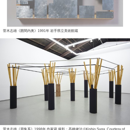
菅木志雄《囲間内奥》1991年 岩手県立美術館蔵
菅木志雄《周集系》1998年 作家蔵 撮影：髙橋健治 ©️Kishio Suga, Courtesy of