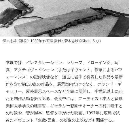
菅木志雄《事位》1980年 作家蔵 撮影：菅木志雄 ©️Kishio Suga
本展では、インスタレーション、レリーフ、ドローイング、写
真、アクティヴェイション（またはイヴェント。作家によるパフ
ォーマンス）の記録映像など、過去に岩手で発表した作品や最新
作を含む約120点の作品を、展示室内だけでなく、グランド・ギ
ャラリー、屋外展示スペースなど全館に展開し、半世紀以上にわ
たる制作活動を振り返る。会期中には、アーティスト本人と多摩
美術大学学長の建畠晢、ギャラリー彩園子オーナーの村井睦平と
の対談や、菅が脚本、監督を手がけた映画、1997年に広島で試
みたイヴェント「集散‐囲束」の映像の上映なども開催する。