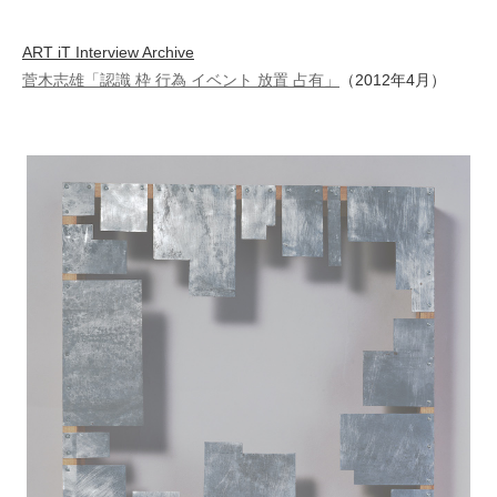
ART iT Interview Archive
菅木志雄「認識 枠 行為 イベント 放置 占有」
（2012年4月）