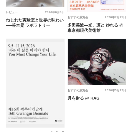
レビュー
2026年6月8日
おすすめ展覧会
2026年7月25日
ねじれた実験室と世界の味わい
多田美波―光、凛と ゆれる @
──笹本晃 ラボラトリー
東京都現代美術館
おすすめ展覧会
2026年5月12日
月を射る @ KAG