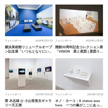
たらしい眼 @ 兵庫県立美術館
フォトレポート
2026年1月17日
フォトレポート
2025年12月5日
横浜美術館リニューアルオープ
開館30周年記念コレクション展
ン記念展「いつもとなりにいる
「VISION 星と星図 | 星図Ⅱ：
から 日本と韓国、アートの80
独りと、集団と」@ 豊田市美
年」 @ 横浜美術館
術館
フォトレポート
2025年7月31日
フォトレポート
2025年7月3日
菅 木志雄 @ 小山登美夫ギャラ
オノ・ヨーコ：A statue was
リー天王洲
here 一つの像がここにあった