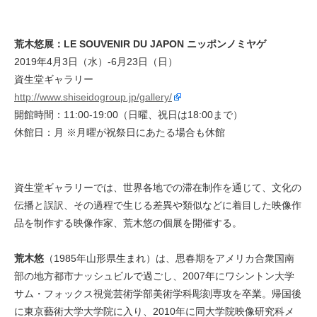
荒木悠展：LE SOUVENIR DU JAPON ニッポンノミヤゲ
2019年4月3日（水）-6月23日（日）
資生堂ギャラリー
http://www.shiseidogroup.jp/gallery/
開館時間：11:00-19:00（日曜、祝日は18:00まで）
休館日：月 ※月曜が祝祭日にあたる場合も休館
資生堂ギャラリーでは、世界各地での滞在制作を通じて、文化の
伝播と誤訳、その過程で生じる差異や類似などに着目した映像作
品を制作する映像作家、荒木悠の個展を開催する。
荒木悠
（1985年山形県生まれ）は、思春期をアメリカ合衆国南
部の地方都市ナッシュビルで過ごし、2007年にワシントン大学
サム・フォックス視覚芸術学部美術学科彫刻専攻を卒業。帰国後
に東京藝術大学大学院に入り、2010年に同大学院映像研究科メ