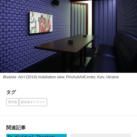
Bivalvia: Act I
(2019) installation view, PinchukArtCentre, Kyiv, Ukraine
タグ
荒木悠
資生堂ギャラリー
関連記事