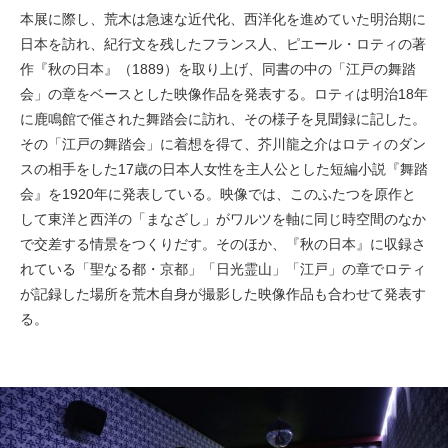
本展に際し、荒木は急速な近代化、西洋化を進めていた明治期に
日本を訪れ、紀行文を残したフランス人、ピエール・ロティの著
作『秋の日本』（1889）を取り上げ、同書の中の「江戸の舞踏
会」の章をベースとした映像作品を発表する。ロティは明治18年
に鹿鳴館で催された舞踏会に訪れ、その様子を見聞録に記した。
その「江戸の舞踏会」に着想を得て、芥川龍之介はロティのダン
スの相手をした17歳の日本人女性を主人公とした短編小説『舞踏
会』を1920年に発表している。映像では、このふたつを原作と
して東洋と西洋の「まなざし」がワルツを軸に同じ時空間のなか
で交差する情景をつくりだす。そのほか、『秋の日本』に収録さ
れている「聖なる都・京都」「日光霊山」「江戸」の章でロティ
が記録した場所を荒木自身が撮影した映像作品も合わせて発表す
る。