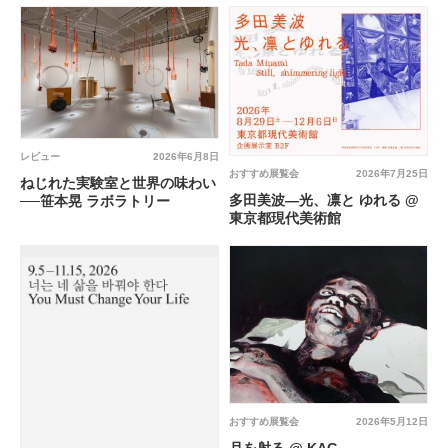
レビュー
2026年6月8日
おすすめ展覧会
2026年7月25日
ねじれた実験室と世界の味わい
多田美波―光、凛と ゆれる @
──笹本晃 ラボラトリー
東京都現代美術館
おすすめ展覧会
2026年5月12日
月を射る @ KAG