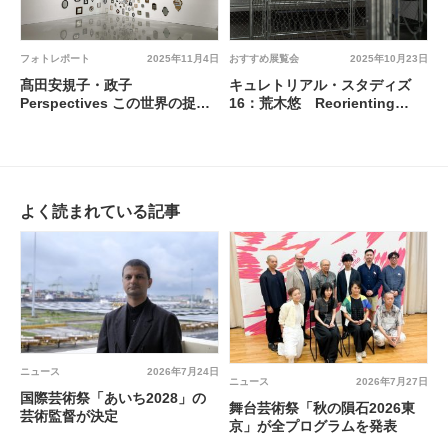
フォトレポート
2025年11月4日
おすすめ展覧会
2025年10月23日
髙田安規子・政子
キュレトリアル・スタディズ
Perspectives この世界の捉え
16：荒木悠 Reorienting
方 @ 資生堂ギャラリー
―100年前に海を渡った作家た
ちと― @ 京都国立近代美術館
よく読まれている記事
ニュース
2026年7月24日
ニュース
2026年7月27日
国際芸術祭「あいち2028」の
舞台芸術祭「秋の隕石2026東
芸術監督が決定
京」が全プログラムを発表