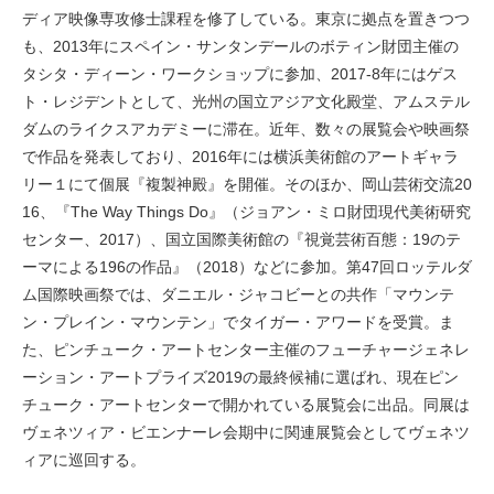
ディア映像専攻修士課程を修了している。東京に拠点を置きつつ
も、2013年にスペイン・サンタンデールのボティン財団主催の
タシタ・ディーン・ワークショップに参加、2017-8年にはゲス
ト・レジデントとして、光州の国立アジア文化殿堂、アムステル
ダムのライクスアカデミーに滞在。近年、数々の展覧会や映画祭
で作品を発表しており、2016年には横浜美術館のアートギャラ
リー１にて個展『複製神殿』を開催。そのほか、岡山芸術交流20
16、『The Way Things Do』（ジョアン・ミロ財団現代美術研究
センター、2017）、国立国際美術館の『視覚芸術百態：19のテ
ーマによる196の作品』（2018）などに参加。第47回ロッテルダ
ム国際映画祭では、ダニエル・ジャコビーとの共作「マウンテ
ン・プレイン・マウンテン」でタイガー・アワードを受賞。ま
た、ピンチューク・アートセンター主催のフューチャージェネレ
ーション・アートプライズ2019の最終候補に選ばれ、現在ピン
チューク・アートセンターで開かれている展覧会に出品。同展は
ヴェネツィア・ビエンナーレ会期中に関連展覧会としてヴェネツ
ィアに巡回する。