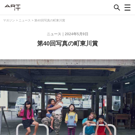
Skip
to
content
マガジン
>
ニュース
>
第40回写真の町東川賞
ニュース
2024年5月9日
第40回写真の町東川賞