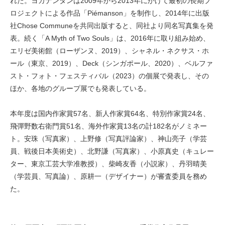
れた。ヨガナンタンは2009年から2013年にかけて最初の長期プ
ロジェクトによる作品「Piémanson」を制作し、2014年に出版
社Chose Communeを共同出版すると、同社より同名写真集を発
表。続く「A Myth of Two Souls」は、2016年に取り組み始め、
エリゼ美術館（ローザンヌ、2019）、シャネル・ネクサス・ホ
ール（東京、2019）、Deck（シンガポール、2020）、ベルファ
スト・フォト・フェスティバル（2023）の個展で発表し、その
ほか、各地のグループ展でも発表している。
本年度は国内作家賞57名、新人作家賞64名、特別作家賞24名、
飛彈野数右衛門賞51名、海外作家賞13名の計182名がノミネー
ト。安珠（写真家）、上野修（写真評論家）、神山亮子（学芸
員、戦後日本美術史）、北野謙（写真家）、小原真史（キュレー
ター、東京工芸大学准教授）、柴崎友香（小説家）、丹羽晴美
（学芸員、写真論）、原耕一（デザイナー）が審査委員を務め
た。