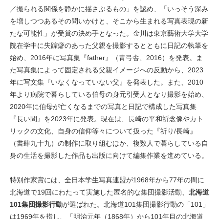
／撮られる関係を静かに揺さぶるもの」を認め、「​​いっそう深み
を増しつつあるその問いかけと、そこから生まれる写真表現の新
たな可能性」が受賞の決め手となった。金川は東京藝術大学大学
院在学中に失踪癖のあった父親を撮影するとともに日記の執筆を
始め、2016年に写真集『father』（青弓舎、2016）を発表。ま
た写真集によって固定される父親イメージへの反動から、2023
年に写文集『いなくなっていない父』を発表した。また、2010
年より病院で暮らしている伯母の身元引受人となり撮影を始め、
2020年に伯母が亡くなるまでの写真と日記で構成した写真集
『長い間』を2023年に発表。現在は、長崎の平和祈念像やカト
リックの文化、自身の信仰等々について扱った『祈り/長崎』
（書肆九十九）の制作に取り組むほか、複数人で暮らしている自
身の生活を撮影した作品も出版に向けて編集作業を進めている。
特別作家賞には、全日本学生写真連盟が1968年から77年の間に
北海道で19回にわたって実施した匿名的な集団撮影活動、
北海道
101集団撮影行動
が選ばれた。北海道101集団撮影行動の「101」
は1969年を指し、「明治元年（1868年）から101年目の北海道