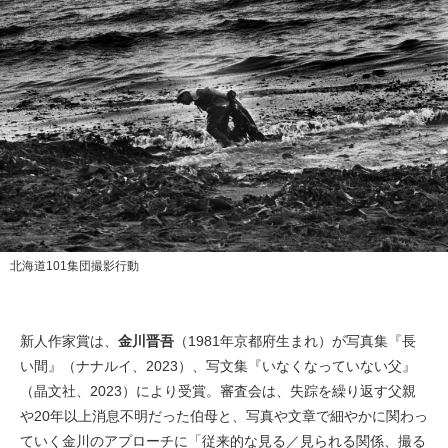
北海道101集団撮影行動
新人作家賞は、
金川晋吾
（1981年京都府生まれ）が写真集『長
い間』（ナナルイ、2023）、写文集『いなくなっていない父』
（晶文社、2023）により受賞。審査会は、失踪を繰り返す父親
や20年以上消息不明だった伯母と、写真や文章で細やかに関わっ
ていく金川のアプローチに「従来的な見る／見られる関係、撮る