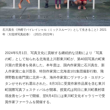
石川真生《沖縄でバイレイシャル（ミックスルーツ）として生きること》2021
年〈大琉球写真絵巻〉（2021-2022年）
2024年5月1日、写真文化に貢献する継続的な活動により「写真
の町」として知られる北海道上川郡東川町が、第40回写真の町東
川賞の受賞者を発表した。本年度は、国内作家賞に石川真生、新
人作家賞に金川晋吾、特別作家賞に北海道101集団撮影行動、飛
彈野数右衛門賞に北井一夫、海外作家賞にヴァサンタ・ヨガナン
タンがそれぞれ選出された。8月3日に受賞作家作品展を含む東川
町国際写真フェスティバルが開幕。授賞式は同日に東川町農村環
境改善センターで開催、翌8月4日には東川町文化ギャラリーで受
賞作家ファーラムを開催する。