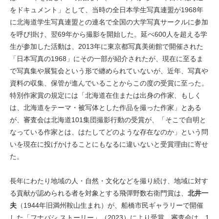
をドキュメント」として、当時の全日本学生写真連盟が1968年
に北海道学生写真連盟との連名で全国の大学写真サークルに参加
を呼び掛け、翌69年から撮影を開始した。延べ600人を超える学
生が参加した活動は、2013年に東京都写真美術館で開催された
「日本写真の1968」にその一部が紹介されたが、現在に至るま
で写真集や展覧会という形で纏められていないが、近年、写真や
資料の収集、保管が進んでいることからこの度の受賞に至った。
特別作家賞の規定には「北海道在住または出身の作家、もしく
は、北海道をテーマ・被写体とした作品を撮った作家」とある
が、審査会は北海道101集団撮影行動の受賞が、「そこで自明と
なっている作家とは、はたしてどのような存在なのか」という問
いを現在に投げかけることにもなるに違いないと受賞理由に寄せ
た。
長年にわたり地域の人・自然・文化などを撮り続け、地域に対す
る貢献が認められる者を対象とする飛彈野数右衛門賞は、
北井一
夫
（1944年旧満州鞍山生まれ）が、船橋市民ギャラリーで開催
した「フナバシ ストーリー」（2023）により受賞。審査会は、1