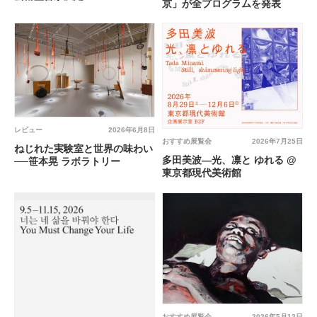
京」が全プログラムを発表
レビュー
2026年6月8日
おすすめ展覧会
2026年7月25日
ねじれた実験室と世界の味わい
多田美波―光、凛と ゆれる @
──笹本晃 ラボラトリー
東京都現代美術館
おすすめ展覧会
2026年5月12日