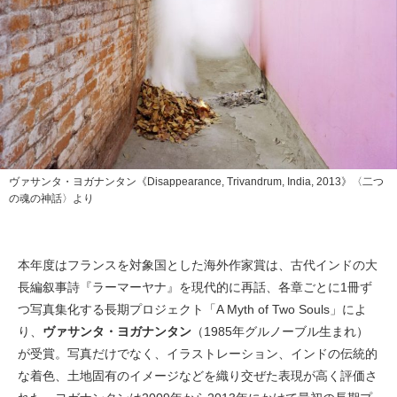
ヴァサンタ・ヨガナンタン《Disappearance, Trivandrum, India, 2013》〈二つ
の魂の神話〉より
本年度はフランスを対象国とした海外作家賞は、古代インドの大
⻑編叙事詩『ラーマーヤナ』を現代的に再話、各章ごとに1冊ず
つ写真集化する⻑期プロジェクト「A Myth of Two Souls」によ
り、
ヴァサンタ・ヨガナンタン
（1985年グルノーブル生まれ）
が受賞。写真だけでなく、イラストレーション、インドの伝統的
な着色、土地固有のイメージなどを織り交ぜた表現が高く評価さ