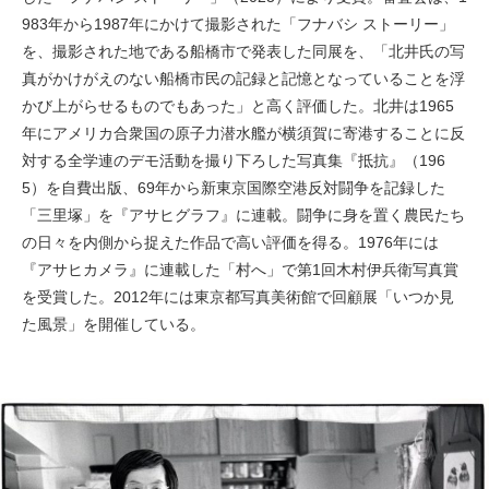
983年から1987年にかけて撮影された「フナバシ ストーリー」
を、撮影された地である船橋市で発表した同展を、「北井氏の写
真がかけがえのない船橋市民の記録と記憶となっていることを浮
かび上がらせるものでもあった」と高く評価した。北井は1965
年にアメリカ合衆国の原子力潜水艦が横須賀に寄港することに反
対する全学連のデモ活動を撮り下ろした写真集『抵抗』（196
5）を自費出版、69年から新東京国際空港反対闘争を記録した
「三里塚」を『アサヒグラフ』に連載。闘争に身を置く農民たち
の日々を内側から捉えた作品で高い評価を得る。1976年には
『アサヒカメラ』に連載した「村へ」で第1回木村伊兵衛写真賞
を受賞した。2012年には東京都写真美術館で回顧展「いつか見
た風景」を開催している。