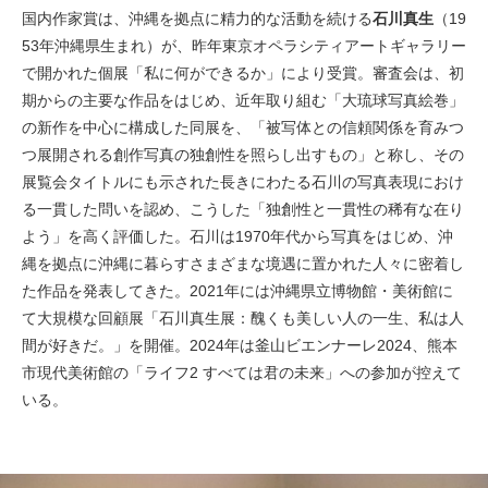
国内作家賞は、沖縄を拠点に精力的な活動を続ける
石川真生
（19
53年沖縄県生まれ）が、昨年東京オペラシティアートギャラリー
で開かれた個展「私に何ができるか」により受賞。審査会は、初
期からの主要な作品をはじめ、近年取り組む「大琉球写真絵巻」
の新作を中心に構成した同展を、「被写体との信頼関係を育みつ
つ展開される創作写真の独創性を照らし出すもの」と称し、その
展覧会タイトルにも示された長きにわたる石川の写真表現におけ
る一貫した問いを認め、こうした「独創性と一貫性の稀有な在り
よう」を高く評価した。石川は1970年代から写真をはじめ、沖
縄を拠点に沖縄に暮らすさまざまな境遇に置かれた人々に密着し
た作品を発表してきた。2021年には沖縄県立博物館・美術館に
て大規模な回顧展「石川真生展：醜くも美しい人の一生、私は人
間が好きだ。」を開催。2024年は釜山ビエンナーレ2024、熊本
市現代美術館の「ライフ2 すべては君の未来」への参加が控えて
いる。