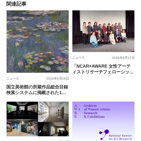
関連記事
ニュース
2026年4月17日
「NCAR×AWARE 女性アーテ
ィストリサーチフェローシッ
プ」の第1回採択者が決定
ニュース
2026年5月29日
国立美術館の所蔵作品総合目録
検索システムに掲載された1万
点以上のパブリックドメイン作
品画像の無償ダウンロードが可
能に