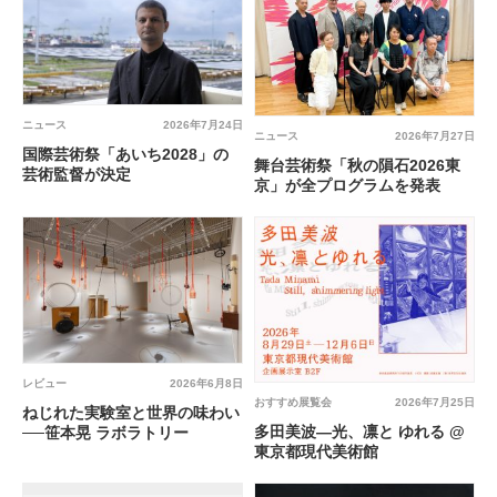
ニュース
2026年7月24日
ニュース
2026年7月27日
国際芸術祭「あいち2028」の
舞台芸術祭「秋の隕石2026東
芸術監督が決定
京」が全プログラムを発表
レビュー
2026年6月8日
おすすめ展覧会
2026年7月25日
ねじれた実験室と世界の味わい
多田美波―光、凛と ゆれる @
──笹本晃 ラボラトリー
東京都現代美術館