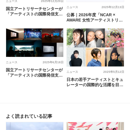
ニュース
2025年12月20日
ニュース
2025年12月13日
国立アートリサーチセンターが
「アーティストの国際発信支援
公募｜2026年度「NCAR ×
プログラム」の2026年度第Ⅰ
AWARE 女性アーティストリサ
期を募集
ーチフェローシップ」
ニュース
2025年6月18日
国立アートリサーチセンターが
ニュース
2025年5月12日
「アーティストの国際発信支援
日本の若手アーティストとキュ
プログラム」の2025年度第Ⅱ
レーターの国際的な活躍を目的
期を募集
とする育成プログラム
「JUMP」の対象者が決定
よく読まれている記事