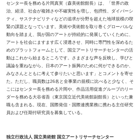
センター長を務める片岡真実（森美術館館長）は、「世界の政
治、経済、社会が複雑さや不確実性を増し、包摂性、ダイバーシ
ティ、サステナビリティなどの追求が分野を超えた地球規模の喫
緊の課題となっています。美術や美術館を取り巻くグローバルな
動向を踏まえ、我が国のアートが持続的に発展していくために、
アートを社会にますます広く浸透させ、同時に専門性を深めるた
めのプラットフォームとして、国立アートリサーチセンターの活
動はこれから始まるところです。さまざまな声を反映し、学びと
議論を重ねながら、日本のアート振興のために何ができるのか、
みなさんとともに考えて参りたいと思います」とコメントを寄せ
た。ただし、職員数は26名と全事業の規模に比べると少なく、そ
こにはセンター長を務める片岡や、作品活用促進グループのリー
ダーを務める大谷省吾（東京国立近代美術館副館長）といった兼
職も含まれる。現在、国際発信・国際連携業務に携わる主任研究
員および任期付研究員を募集している。
独立行政法人 国立美術館 国立アートリサーチセンター