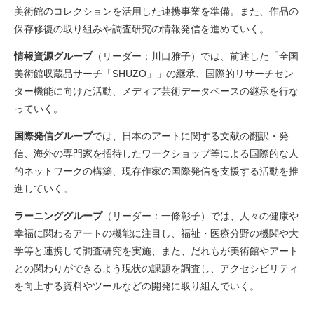
美術館のコレクションを活用した連携事業を準備。また、作品の
保存修復の取り組みや調査研究の情報発信を進めていく。
情報資源グループ
（リーダー：川口雅子）では、前述した「全国
美術館収蔵品サーチ「SHŪZŌ」」の継承、国際的リサーチセン
ター機能に向けた活動、メディア芸術データベースの継承を行な
っていく。
国際発信グループ
では、日本のアートに関する文献の翻訳・発
信、海外の専門家を招待したワークショップ等による国際的な人
的ネットワークの構築、現存作家の国際発信を支援する活動を推
進していく。
ラーニンググループ
（リーダー：一條彰子）では、人々の健康や
幸福に関わるアートの機能に注目し、福祉・医療分野の機関や大
学等と連携して調査研究を実施、また、だれもが美術館やアート
との関わりができるよう現状の課題を調査し、アクセシビリティ
を向上する資料やツールなどの開発に取り組んでいく。