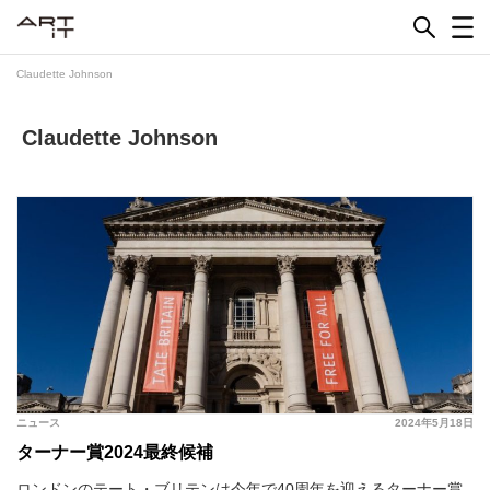
Skip
to
content
Claudette Johnson
Claudette Johnson
ニュース
2024年5月18日
ターナー賞2024最終候補
ロンドンのテート・ブリテンは今年で40周年を迎えるターナー賞