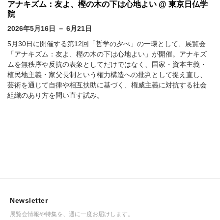
アナキズム：友よ、樫の木の下は心地よい @ 東京日仏学
院
2026年5月16日 － 6月21日
5月30日に開催する第12回「哲学の夕べ」の一環として、展覧会
「アナキズム：友よ、樫の木の下は心地よい」が開催。アナキズ
ムを無秩序や反抗の表象としてだけではなく、国家・資本主義・
植民地主義・家父長制という権力構造への批判として捉え直し、
芸術を通じて自律や相互扶助に基づく、権威主義に対抗する社会
組織のあり方を問い直す試み。
Newsletter
展覧会情報や特集を、週に一度お届けします。