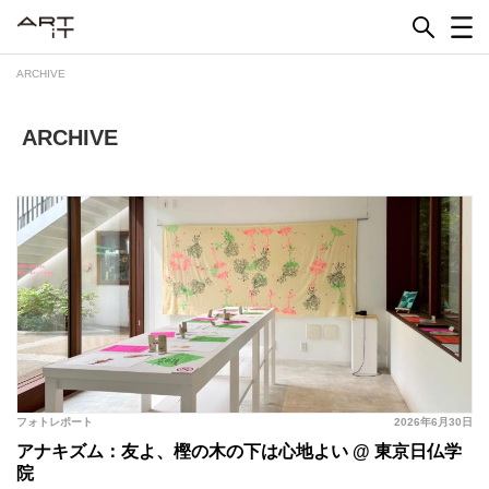
Skip
to
content
ARCHIVE
ARCHIVE
フォトレポート
2026年6月30日
アナキズム：友よ、樫の木の下は心地よい @ 東京日仏学
院