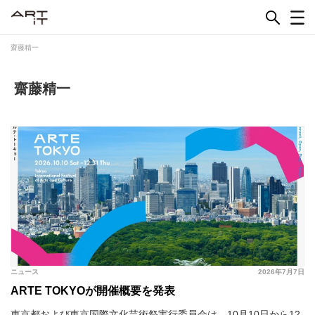
Skip
to
content
齋藤精一
齋藤精一
ニュース
2026年7月7日
ARTE TOKYOが開催概要を発表
東京都および東京国際文化芸術祭実行委員会は、10月10日から12