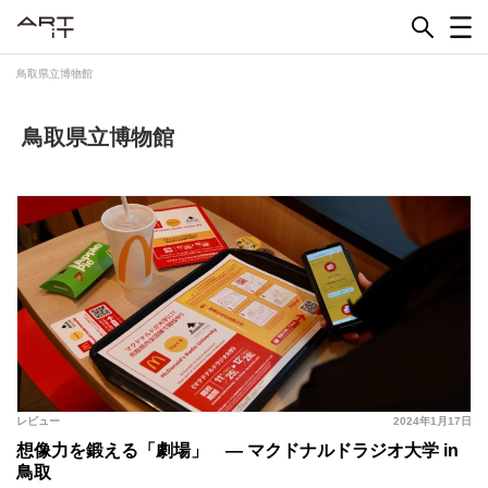
Skip
to
content
鳥取県立博物館
鳥取県立博物館
レビュー
2024年1月17日
想像力を鍛える「劇場」 ― マクドナルドラジオ大学 in
鳥取