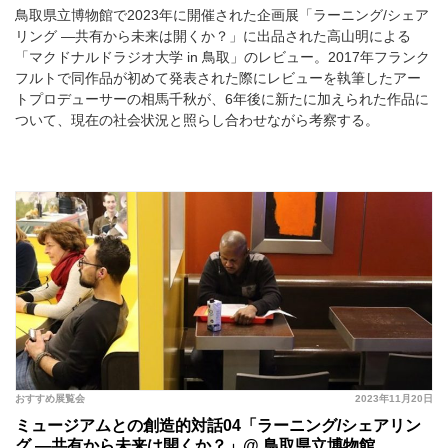
鳥取県立博物館で2023年に開催された企画展「ラーニング/シェア
リング ―共有から未来は開くか？」に出品された高山明による
「マクドナルドラジオ大学 in 鳥取」のレビュー。2017年フランク
フルトで同作品が初めて発表された際にレビューを執筆したアー
トプロデューサーの相馬千秋が、6年後に新たに加えられた作品に
ついて、現在の社会状況と照らし合わせながら考察する。
おすすめ展覧会
2023年11月20日
ミュージアムとの創造的対話04「ラーニング/シェアリン
グ ―共有から未来は開くか？」@ 鳥取県立博物館