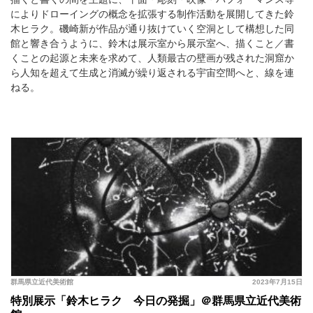
によりドローイングの概念を拡張する制作活動を展開してきた鈴
木ヒラク。磯崎新が作品が通り抜けていく空洞として構想した同
館と響き合うように、鈴木は展示室から展示室へ、描くこと／書
くことの起源と未来を求めて、人類最古の壁画が残された洞窟か
ら人知を超えて生成と消滅が繰り返される宇宙空間へと、線を連
ねる。
群馬県立近代美術館
2023年7月15日
特別展示「鈴木ヒラク 今日の発掘」＠群馬県立近代美術