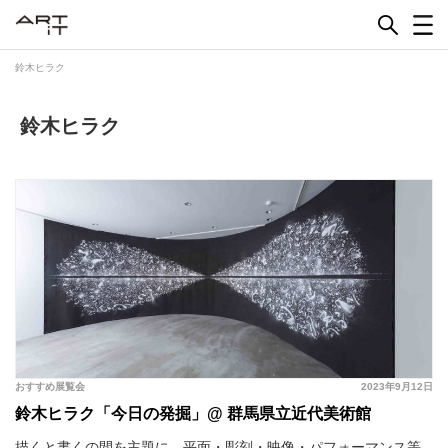
Skip
to
content
鈴木ヒラク
鈴木ヒラク
おすすめ展覧会
2023年9月12日
鈴木ヒラク「今日の発掘」@ 群馬県立近代美術館
描くと書くの間を主題に、平面・彫刻・映像・パフォーマンス等