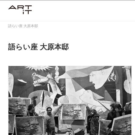
Skip
to
content
語らい座 大原本邸
語らい座 大原本邸