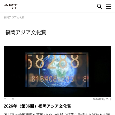
Skip
to
content
福岡アジア文化賞
福岡アジア文化賞
ニュース
2026年5月25日
2026年（第36回）福岡アジア文化賞
アジアの学術研究や芸術･文化の分野で顕著な業績をあげた方を顕