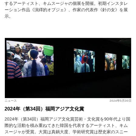
するアーティスト、キムスージャの個展を開催。初期インスタレ
ーション作品《演繹的オブジェ》、作家の代表作《針の女》を展
示。
ニュース
2024年5月30日
2024年（第34回）福岡アジア文化賞
2024年（第34回）福岡アジア文化賞芸術・文化賞を90年代より国
際的な活動を積み重ねてきた韓国を代表するアーティスト、キム
スージャが受賞。大賞は真鍋大度、学術研究賞は歴史家のスニー