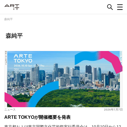
Skip
to
content
森純平
森純平
ニュース
2026年7月7日
ARTE TOKYOが開催概要を発表
東京都および東京国際文化芸術祭実行委員会は、10月10日から12