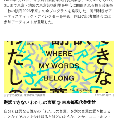
3日まで東京・池袋の東京芸術劇場を中心に開催される舞台芸術祭
「秋の隕石2026東京」の全プログラムを発表した。岡田利規がア
ーティスティック・ディレクターを務め、同日の記者懇談会には
参加アーティストが登壇した。
おすすめ展覧会
,
東京都現代美術館
2024年3月28日
翻訳できない わたしの言葉 @ 東京都現代美術館
自分とは異なる誰かの「わたしの言葉」を別の言葉に置き換える
ことなくそのまま受け取るとはどのようなことか。ユニ・ホン・