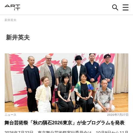
Skip
to
content
新井英夫
新井英夫
ニュース
2026年7月27日
舞台芸術祭「秋の隕石2026東京」が全プログラムを発表
2026年7月22日、東京舞台芸術祭実行委員会は、10月9日から11月