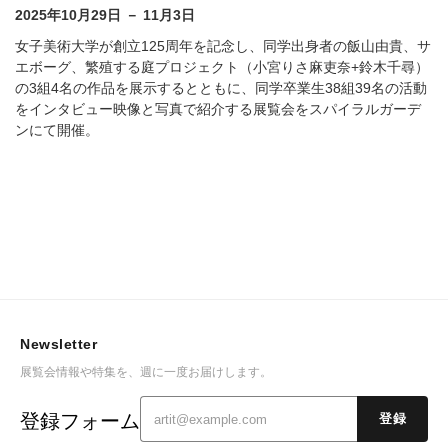
2025年10月29日 － 11月3日
女子美術大学が創立125周年を記念し、同学出身者の飯山由貴、サ
エボーグ、繁殖する庭プロジェクト（小宮りさ麻吏奈+鈴木千尋）
の3組4名の作品を展示するとともに、同学卒業生38組39名の活動
をインタビュー映像と写真で紹介する展覧会をスパイラルガーデ
ンにて開催。
Newsletter
展覧会情報や特集を、週に一度お届けします。
登録フォーム
登録