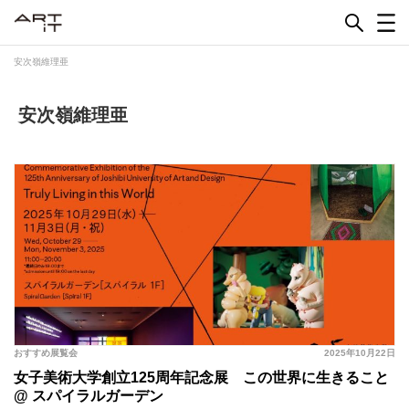
Skip
to
content
安次嶺維理亜
安次嶺維理亜
おすすめ展覧会
2025年10月22日
女子美術大学創立125周年記念展 この世界に生きること
@ スパイラルガーデン