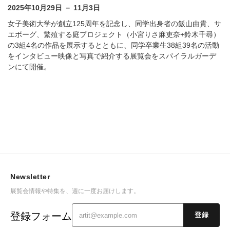
2025年10月29日 － 11月3日
女子美術大学が創立125周年を記念し、同学出身者の飯山由貴、サ
エボーグ、繁殖する庭プロジェクト（小宮りさ麻吏奈+鈴木千尋）
の3組4名の作品を展示するとともに、同学卒業生38組39名の活動
をインタビュー映像と写真で紹介する展覧会をスパイラルガーデ
ンにて開催。
Newsletter
展覧会情報や特集を、週に一度お届けします。
登録フォーム
登録