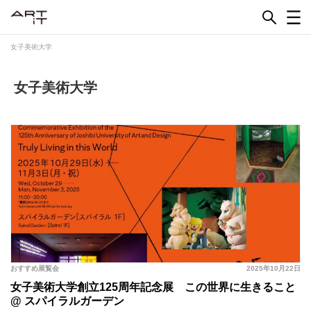
Skip
to
content
女子美術大学
女子美術大学
おすすめ展覧会
2025年10月22日
女子美術大学創立125周年記念展 この世界に生きること
@ スパイラルガーデン