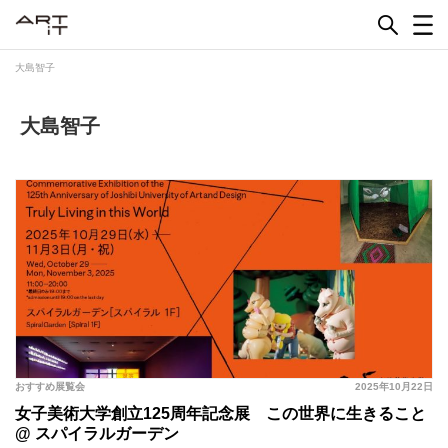
Skip
to
content
大島智子
大島智子
おすすめ展覧会
2025年10月22日
女子美術大学創立125周年記念展 この世界に生きること
@ スパイラルガーデン