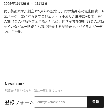
2025年10月29日 － 11月3日
女子美術大学が創立125周年を記念し、同学出身者の飯山由貴、サ
エボーグ、繁殖する庭プロジェクト（小宮りさ麻吏奈+鈴木千尋）
の3組4名の作品を展示するとともに、同学卒業生38組39名の活動
をインタビュー映像と写真で紹介する展覧会をスパイラルガーデ
ンにて開催。
Newsletter
展覧会情報や特集を、週に一度お届けします。
登録フォーム
登録