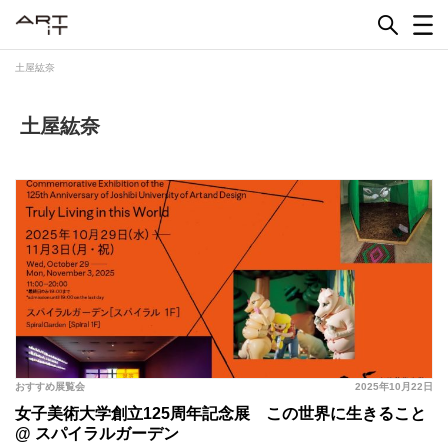
Skip
to
content
土屋紘奈
土屋紘奈
おすすめ展覧会
2025年10月22日
女子美術大学創立125周年記念展 この世界に生きること
@ スパイラルガーデン