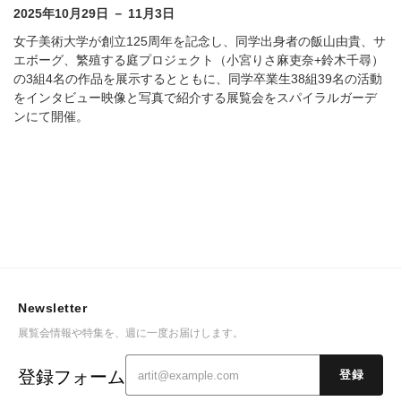
2025年10月29日 － 11月3日
女子美術大学が創立125周年を記念し、同学出身者の飯山由貴、サ
エボーグ、繁殖する庭プロジェクト（小宮りさ麻吏奈+鈴木千尋）
の3組4名の作品を展示するとともに、同学卒業生38組39名の活動
をインタビュー映像と写真で紹介する展覧会をスパイラルガーデ
ンにて開催。
Newsletter
展覧会情報や特集を、週に一度お届けします。
登録フォーム
登録