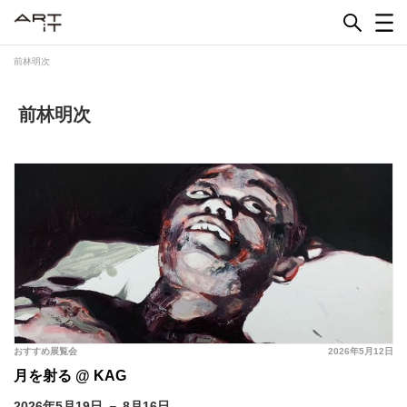
Skip
to
content
前林明次
前林明次
おすすめ展覧会
2026年5月12日
月を射る @ KAG
2026年5月19日 － 8月16日