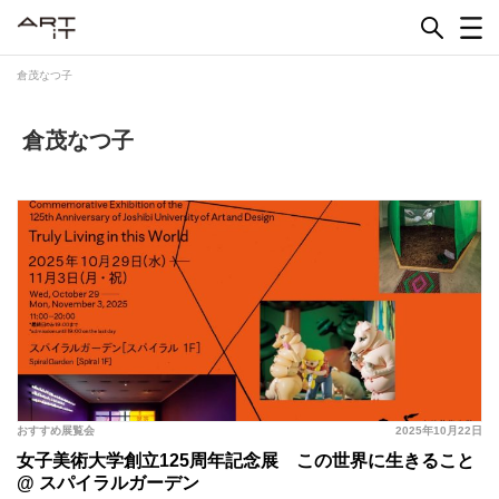
Skip
to
content
倉茂なつ子
倉茂なつ子
おすすめ展覧会
2025年10月22日
女子美術大学創立125周年記念展 この世界に生きること
@ スパイラルガーデン