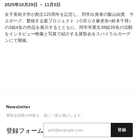
2025年10月29日 － 11月3日
女子美術大学が創立125周年を記念し、同学出身者の飯山由貴、サ
エボーグ、繁殖する庭プロジェクト（小宮りさ麻吏奈+鈴木千尋）
の3組4名の作品を展示するとともに、同学卒業生38組39名の活動
をインタビュー映像と写真で紹介する展覧会をスパイラルガーデ
ンにて開催。
Newsletter
展覧会情報や特集を、週に一度お届けします。
登録フォーム
登録