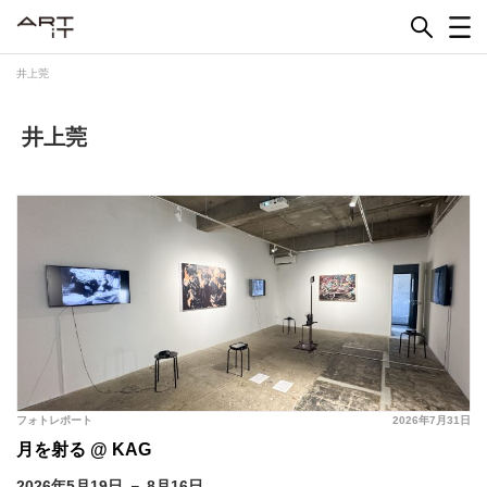
Skip
to
content
井上莞
井上莞
フォトレポート
2026年7月31日
月を射る @ KAG
2026年5月19日 － 8月16日