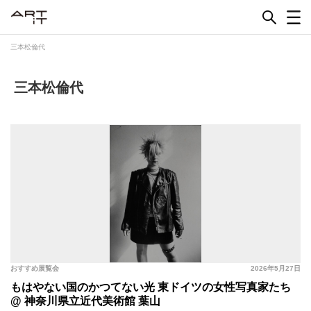
Skip
to
content
三本松倫代
三本松倫代
おすすめ展覧会
2026年5月27日
もはやない国のかつてない光 東ドイツの女性写真家たち
@ 神奈川県立近代美術館 葉山