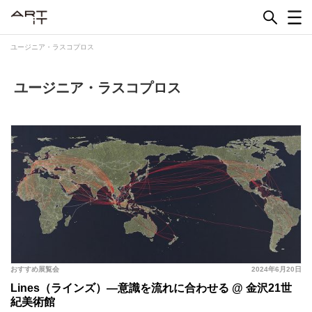
Skip
to
content
ユージニア・ラスコプロス
ユージニア・ラスコプロス
おすすめ展覧会
2024年6月20日
Lines（ラインズ）—意識を流れに合わせる @ 金沢21世
紀美術館