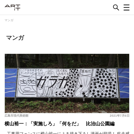
Skip
to
content
マンガ
マンガ
広島市現代美術館
2021年7月6日
横山裕一：「実施しろ」「何をだ」 比治山公園編
工事用フェンスに横山裕一による描き下ろし漫画が登場！ 疾走感