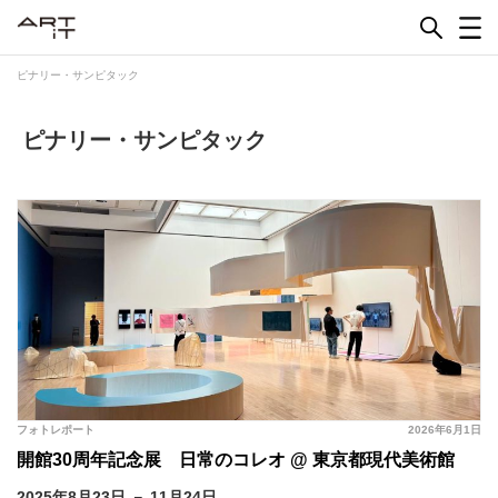
Skip
to
content
ピナリー・サンピタック
ピナリー・サンピタック
フォトレポート
2026年6月1日
開館30周年記念展 日常のコレオ @ 東京都現代美術館
2025年8月23日 － 11月24日