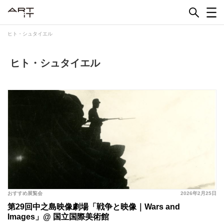
Skip
to
content
ヒト・シュタイエル
ヒト・シュタイエル
おすすめ展覧会
2026年2月25日
第29回中之島映像劇場「戦争と映像｜Wars and
Images」@ 国立国際美術館